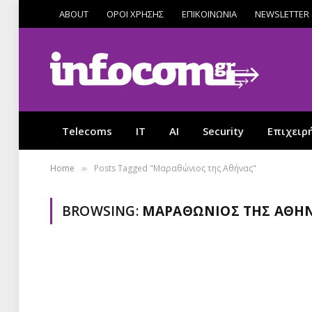
ABOUT
ΟΡΟΙ ΧΡΗΣΗΣ
ΕΠΙΚΟΙΝΩΝΙΑ
NEWSLETTER
Telecoms
IT
AI
Security
Επιχειρ
Home
Posts Tagged "Μαραθώνιος της Αθήνας"
»
BROWSING:
ΜΑΡΑΘΏΝΙΟΣ ΤΗΣ ΑΘΉ