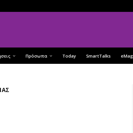
ήσεις
Πρόσωπα
Today
SmartTalks
eMag
ΝΑΣ