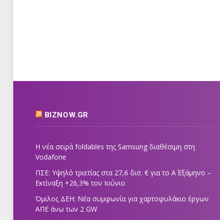
BIZNOW.GR
Η νέα σειρά foldables της Samsung διαθέσιμη στη
Vodafone
ΠΣΕ: Υψηλό τριετίας στα 27,6 δισ. € για το Α΄ Εξάμηνο –
Εκτίναξη +26,3% τον Ιούνιο
Όμιλος ΔΕΗ: Νέα συμφωνία για χαρτοφυλάκιο έργων
ΑΠΕ άνω των 2 GW