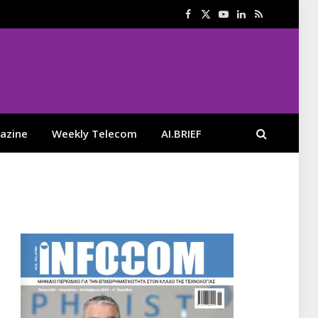
Facebook
X
YouTube
LinkedIn
RSS
(Twitter)
azine
Weekly Telecom
AI.BRIEF