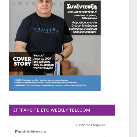
ΕΓΓΡΑΦΕΊΤΕ ΣΤΟ WEEKLY TELECOM
*
indicates required
*
Email Address