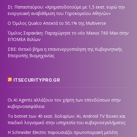
Στ. Παπασταύρου: «Χρηματοδοτούμε με 1,5 εκατ. ευρώ την
ενεργειακή αναβάθμιση του Γηροκομείου Αθηνών»
Ο Όμιλος Qualco Αποκτά το 50,1% της Multiverse
Όμιλος Σαρακάκη: Παραχώρησε το νέο Maxus T60 Max στην
ΕΠΟΜΕΑ Βιλίων
ΣΒΕ: Θετικό βήμα η επανενεργοποίηση της Κυβερνητικής
Επιτροπής Βιομηχανίας
ITSECURITYPRO.GR
Οι AI Agents αλλάζουν τον χάρτη των επενδύσεων στην
κυβερνοασφάλεια
Το botnet των 40 εκατ. δολαρίων: AI, Android TV Boxes και
παιδικό λογισμικό στην υπηρεσία του κυβερνοεγκλήματος
Η Schneider Electric παρουσιάζει πρωτοποριακή μελέτη