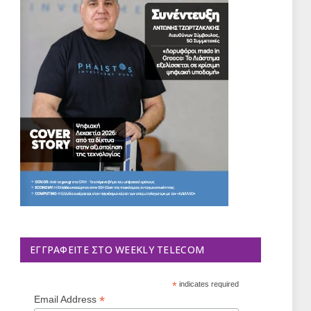
ΕΓΓΡΑΦΕΊΤΕ ΣΤΟ WEEKLY TELECOM
*
indicates required
*
Email Address