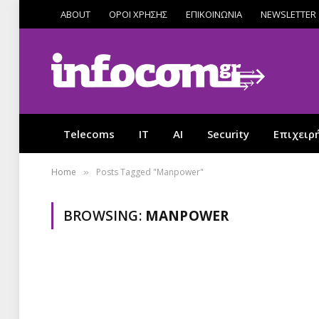
ABOUT
ΟΡΟΙ ΧΡΗΣΗΣ
ΕΠΙΚΟΙΝΩΝΙΑ
NEWSLETTER
Telecoms
IT
AI
Security
Επιχειρ
Home
Posts Tagged "Manpower"
»
BROWSING:
MANPOWER