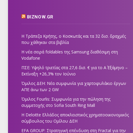
BIZNOW.GR
Η Τράπεζα Κρήτης, ο Κοσκωτάς και τα 32 δισ. δραχμές
που χάθηκαν στα βιβλία
Η νέα σειρά foldables της Samsung διαθέσιμη στη
Vodafone
ΠΣΕ: Υψηλό τριετίας στα 27,6 δισ. € για το Α΄ Εξάμηνο –
Εκτίναξη +26,3% τον Ιούνιο
Όμιλος ΔΕΗ: Νέα συμφωνία για χαρτοφυλάκιο έργων
ΑΠΕ άνω των 2 GW
Όμιλος Fourlis: Συμφωνία για την πώληση της
συμμετοχής στο Sofia South Ring Mall
Η Deloitte Ελλάδος αποκλειστικός χρηματοοικονομικός
σύμβουλος του Ομίλου ΔΕΗ
EFA GROUP: Στρατηγική επένδυση στη Fractal για την