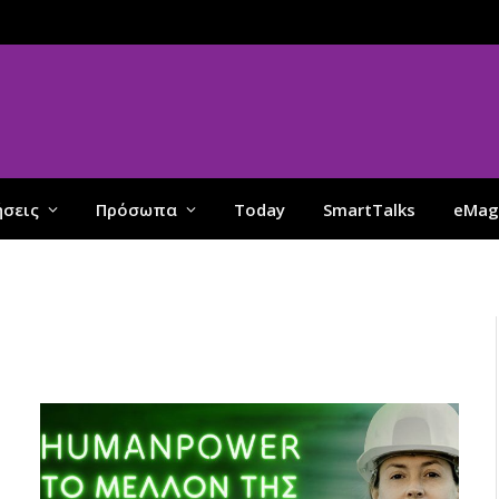
ήσεις
Πρόσωπα
Today
SmartTalks
eMag