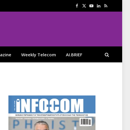
Facebook
X
YouTube
LinkedIn
RSS
(Twitter)
azine
Weekly Telecom
AI.BRIEF