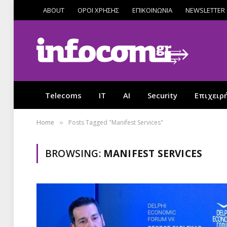
ABOUT
ΟΡΟΙ ΧΡΗΣΗΣ
ΕΠΙΚΟΙΝΩΝΙΑ
NEWSLETTER
Telecoms
IT
AI
Security
Επιχειρ
Home
Posts Tagged "Manifest Services"
»
BROWSING:
MANIFEST SERVICES