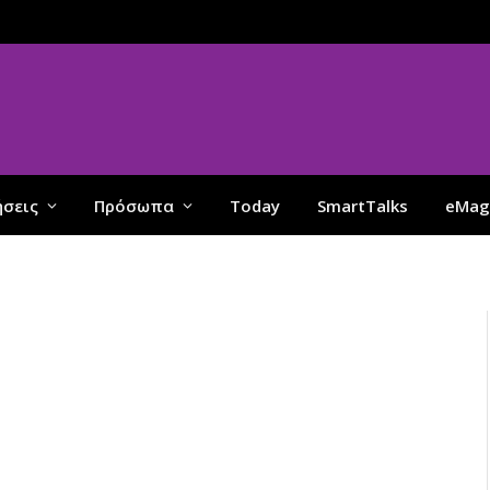
ήσεις
Πρόσωπα
Today
SmartTalks
eMag