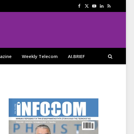
Facebook
X
YouTube
LinkedIn
RSS
(Twitter)
azine
Weekly Telecom
AI.BRIEF