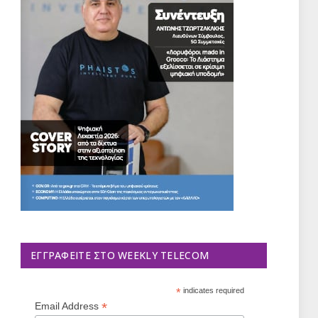
ΕΓΓΡΑΦΕΊΤΕ ΣΤΟ WEEKLY TELECOM
*
indicates required
*
Email Address