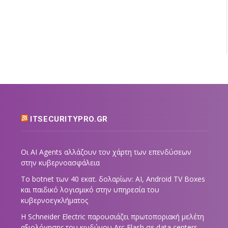
ITSECURITYPRO.GR
Οι AI Agents αλλάζουν τον χάρτη των επενδύσεων
στην κυβερνοασφάλεια
Το botnet των 40 εκατ. δολαρίων: AI, Android TV Boxes
και παιδικό λογισμικό στην υπηρεσία του
κυβερνοεγκλήματος
Η Schneider Electric παρουσιάζει πρωτοποριακή μελέτη
αξιολόγησης του κινδύνου Arc Flash σε data centers