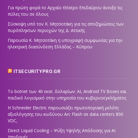
Για πρώτη φορά το Αρχαίο Θέατρο Επιδαύρου άνοιξε τις
πύλες του σε όλους
Σύσκεψη υπό τον Κ. Μητσοτάκη για τις αποζημιώσεις των
πυρόπληκτων περιοχών της Δ. Αττικής
Παρουσία Κ. Μητσοτάκη η υπογραφή συμφωνίας για την
ηλεκτρική διασύνδεση Ελλάδας – Κύπρου
ITSECURITYPRO.GR
Το botnet των 40 εκατ. δολαρίων: AI, Android TV Boxes και
παιδικό λογισμικό στην υπηρεσία του κυβερνοεγκλήματος
Η Schneider Electric παρουσιάζει πρωτοποριακή μελέτη
αξιολόγησης του κινδύνου Arc Flash σε data centers 800
VDC,
Direct Liquid Cooling – Ψύξη Υψηλής Απόδοσης για AI
Υποδομές