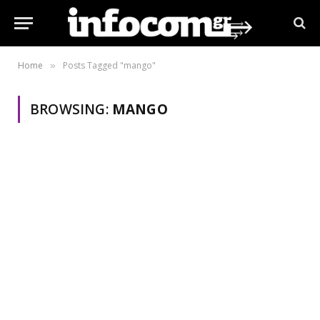
Home
Posts Tagged "mango"
»
BROWSING:
MANGO