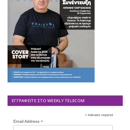
ΕΓΓΡΑΦΕΊΤΕ ΣΤΟ WEEKLY TELECOM
*
indicates required
*
Email Address