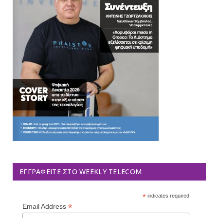
ΕΓΓΡΑΦΕΊΤΕ ΣΤΟ WEEKLY TELECOM
*
indicates required
*
Email Address