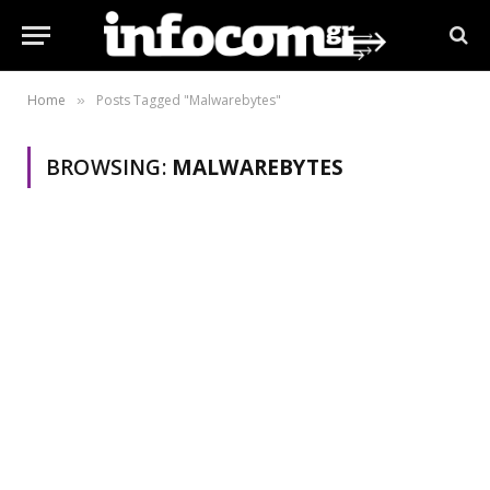
Home
Posts Tagged "Malwarebytes"
»
BROWSING:
MALWAREBYTES