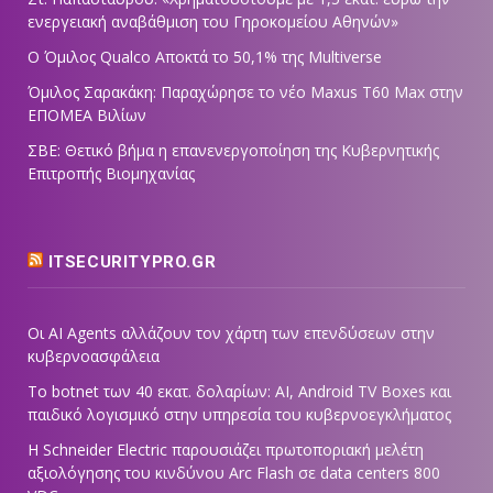
ενεργειακή αναβάθμιση του Γηροκομείου Αθηνών»
Ο Όμιλος Qualco Αποκτά το 50,1% της Multiverse
Όμιλος Σαρακάκη: Παραχώρησε το νέο Maxus T60 Max στην
ΕΠΟΜΕΑ Βιλίων
ΣΒΕ: Θετικό βήμα η επανενεργοποίηση της Κυβερνητικής
Επιτροπής Βιομηχανίας
ITSECURITYPRO.GR
Οι AI Agents αλλάζουν τον χάρτη των επενδύσεων στην
κυβερνοασφάλεια
Το botnet των 40 εκατ. δολαρίων: AI, Android TV Boxes και
παιδικό λογισμικό στην υπηρεσία του κυβερνοεγκλήματος
Η Schneider Electric παρουσιάζει πρωτοποριακή μελέτη
αξιολόγησης του κινδύνου Arc Flash σε data centers 800