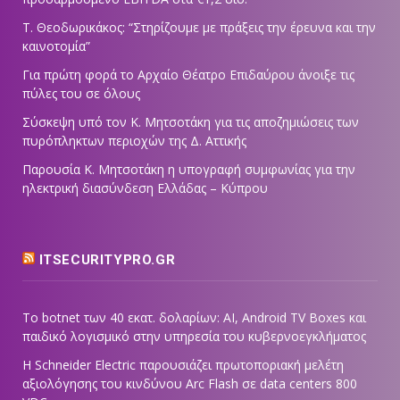
Τ. Θεοδωρικάκος: “Στηρίζουμε με πράξεις την έρευνα και την
καινοτομία”
Για πρώτη φορά το Αρχαίο Θέατρο Επιδαύρου άνοιξε τις
πύλες του σε όλους
Σύσκεψη υπό τον Κ. Μητσοτάκη για τις αποζημιώσεις των
πυρόπληκτων περιοχών της Δ. Αττικής
Παρουσία Κ. Μητσοτάκη η υπογραφή συμφωνίας για την
ηλεκτρική διασύνδεση Ελλάδας – Κύπρου
ITSECURITYPRO.GR
Το botnet των 40 εκατ. δολαρίων: AI, Android TV Boxes και
παιδικό λογισμικό στην υπηρεσία του κυβερνοεγκλήματος
Η Schneider Electric παρουσιάζει πρωτοποριακή μελέτη
αξιολόγησης του κινδύνου Arc Flash σε data centers 800