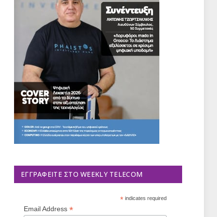
ΕΓΓΡΑΦΕΊΤΕ ΣΤΟ WEEKLY TELECOM
*
indicates required
*
Email Address