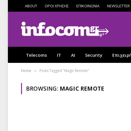
ABOUT
ΟΡΟΙ ΧΡΗΣΗΣ
ΕΠΙΚΟΙΝΩΝΙΑ
NEWSLETTER
Telecoms
IT
AI
Security
Επιχειρ
Home
Posts Tagged "Magic Remote"
»
BROWSING:
MAGIC REMOTE