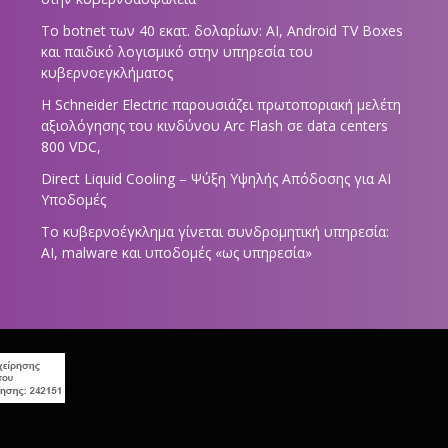
Το botnet των 40 εκατ. δολαρίων: AI, Android TV Boxes
και παιδικό λογισμικό στην υπηρεσία του
κυβερνοεγκλήματος
Η Schneider Electric παρουσιάζει πρωτοποριακή μελέτη
αξιολόγησης του κινδύνου Arc Flash σε data centers
800 VDC,
Direct Liquid Cooling – Ψύξη Υψηλής Απόδοσης για AI
Υποδομές
Το κυβερνοέγκλημα γίνεται συνδρομητική υπηρεσία:
AI, malware και υποδομές «ως υπηρεσία»