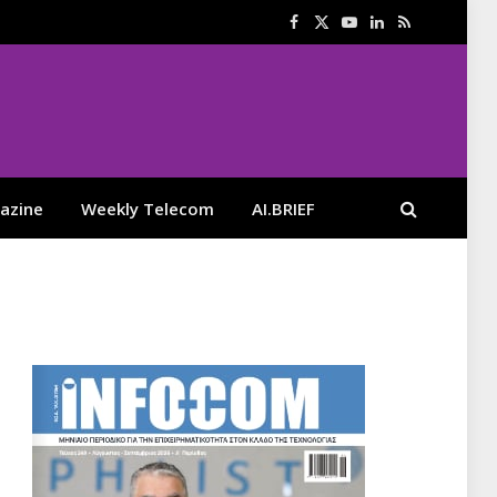
Facebook
X
YouTube
LinkedIn
RSS
(Twitter)
azine
Weekly Telecom
AI.BRIEF