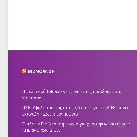
BIZNOW.GR
Η νέα σειρά foldables της Samsung διαθέσιμη στη
Vodafone
ΠΣΕ: Υψηλό τριετίας στα 27,6 δισ. € για το Α΄ Εξάμηνο –
Εκτίναξη +26,3% τον Ιούνιο
Όμιλος ΔΕΗ: Νέα συμφωνία για χαρτοφυλάκιο έργων
ΑΠΕ άνω των 2 GW