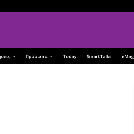
ήσεις
Πρόσωπα
Today
SmartTalks
eMag