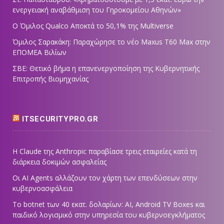
ενεργειακή αναβάθμιση του Γηροκομείου Αθηνών»
Ο Όμιλος Qualco Αποκτά το 50,1% της Multiverse
Όμιλος Σαρακάκη: Παραχώρησε το νέο Maxus T60 Max στην
ΕΠΟΜΕΑ Βιλίων
ΣΒΕ: Θετικό βήμα η επανενεργοποίηση της Κυβερνητικής
Επιτροπής Βιομηχανίας
ITSECURITYPRO.GR
Η Claude της Anthropic παραβίασε τρεις εταιρείες κατά τη
διάρκεια δοκιμών ασφαλείας
Οι AI Agents αλλάζουν τον χάρτη των επενδύσεων στην
κυβερνοασφάλεια
Το botnet των 40 εκατ. δολαρίων: AI, Android TV Boxes και
παιδικό λογισμικό στην υπηρεσία του κυβερνοεγκλήματος