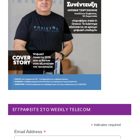
ΕΓΓΡΑΦΕΊΤΕ ΣΤΟ WEEKLY TELECOM
*
indicates required
*
Email Address