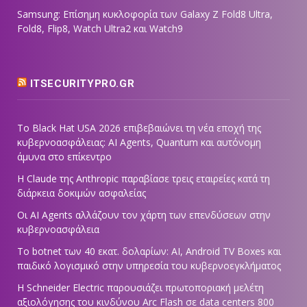
Samsung: Επίσημη κυκλοφορία των Galaxy Z Fold8 Ultra,
Fold8, Flip8, Watch Ultra2 και Watch9
ITSECURITYPRO.GR
Το Black Hat USA 2026 επιβεβαιώνει τη νέα εποχή της
κυβερνοασφάλειας: AI Agents, Quantum και αυτόνομη
άμυνα στο επίκεντρο
Η Claude της Anthropic παραβίασε τρεις εταιρείες κατά τη
διάρκεια δοκιμών ασφαλείας
Οι AI Agents αλλάζουν τον χάρτη των επενδύσεων στην
κυβερνοασφάλεια
Το botnet των 40 εκατ. δολαρίων: AI, Android TV Boxes και
παιδικό λογισμικό στην υπηρεσία του κυβερνοεγκλήματος
Η Schneider Electric παρουσιάζει πρωτοποριακή μελέτη
αξιολόγησης του κινδύνου Arc Flash σε data centers 800