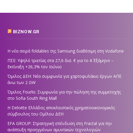
BIZNOW.GR
Η νέα σειρά foldables της Samsung διαθέσιμη στη Vodafone
ΠΣΕ: Υψηλό τριετίας στα 27,6 δισ. € για το Α΄ Εξάμηνο –
Εκτίναξη +26,3% τον Ιούνιο
Όμιλος ΔΕΗ: Νέα συμφωνία για χαρτοφυλάκιο έργων ΑΠΕ
άνω των 2 GW
Όμιλος Fourlis: Συμφωνία για την πώληση της συμμετοχής
στο Sofia South Ring Mall
Η Deloitte Ελλάδος αποκλειστικός χρηματοοικονομικός
σύμβουλος του Ομίλου ΔΕΗ
EFA GROUP: Στρατηγική επένδυση στη Fractal για την
ανάπτυξη προηγμένων αμυντικών τεχνολογιών