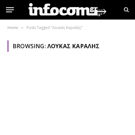
Home
Posts Tagged "Λουκάς Καραλής"
»
BROWSING:
ΛΟΥΚΆΣ ΚΑΡΑΛΉΣ