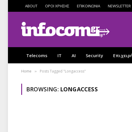
ABOUT
ΟΡΟΙ ΧΡΗΣΗΣ
ΕΠΙΚΟΙΝΩΝΙΑ
NEWSLETTER
Telecoms
IT
AI
Security
Επιχειρ
Home
Posts Tagged "Longaccess"
»
BROWSING:
LONGACCESS