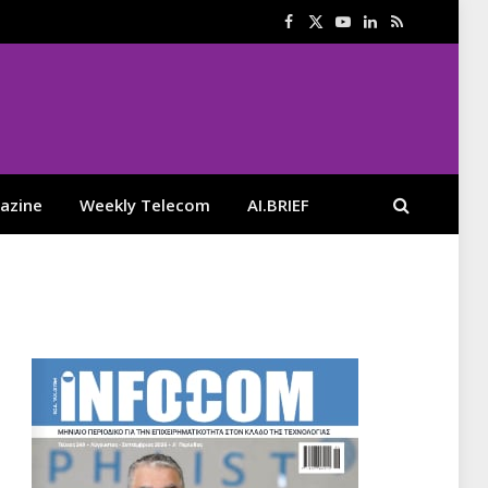
Facebook
X
YouTube
LinkedIn
RSS
(Twitter)
azine
Weekly Telecom
AI.BRIEF