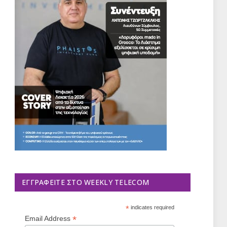
ΕΓΓΡΑΦΕΊΤΕ ΣΤΟ WEEKLY TELECOM
*
indicates required
*
Email Address