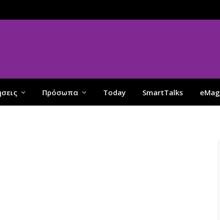
ήσεις
Πρόσωπα
Today
SmartTalks
eMag