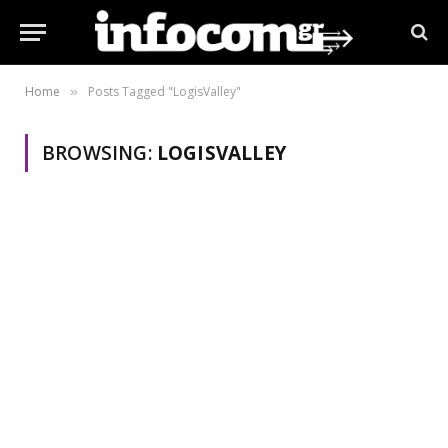
Home
Posts Tagged "LogisValley"
»
BROWSING:
LOGISVALLEY