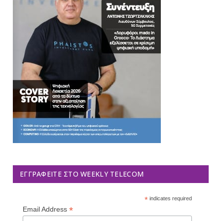
ΕΓΓΡΑΦΕΊΤΕ ΣΤΟ WEEKLY TELECOM
*
indicates required
*
Email Address