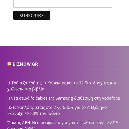
BIZNOW.GR
Η Τράπεζα Κρήτης, ο Κοσκωτάς και τα 32 δισ. δραχμές που
χάθηκαν στα βιβλία
Η νέα σειρά foldables της Samsung διαθέσιμη στη Vodafone
ΠΣΕ: Υψηλό τριετίας στα 27,6 δισ. € για το Α΄ Εξάμηνο –
Εκτίναξη +26,3% τον Ιούνιο
Όμιλος ΔΕΗ: Νέα συμφωνία για χαρτοφυλάκιο έργων ΑΠΕ
άνω των 2 GW