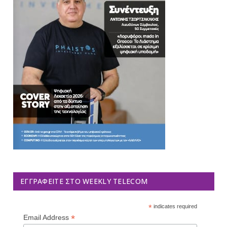
ΕΓΓΡΑΦΕΊΤΕ ΣΤΟ WEEKLY TELECOM
*
indicates required
*
Email Address