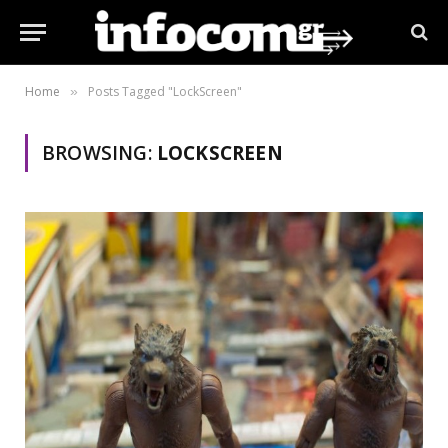
Home
Posts Tagged "LockScreen"
»
BROWSING:
LOCKSCREEN