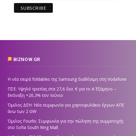
BIZNOW.GR
Η νέα σειρά foldables της Samsung διαθέσιμη στη Vodafone
ΠΣΕ: Υψηλό τριετίας στα 27,6 δισ. € για το Α΄ Εξάμηνο –
Εκτίναξη +26,3% τον Ιούνιο
Όμιλος ΔΕΗ: Νέα συμφωνία για χαρτοφυλάκιο έργων ΑΠΕ
άνω των 2 GW
Όμιλος Fourlis: Συμφωνία για την πώληση της συμμετοχής
στο Sofia South Ring Mall