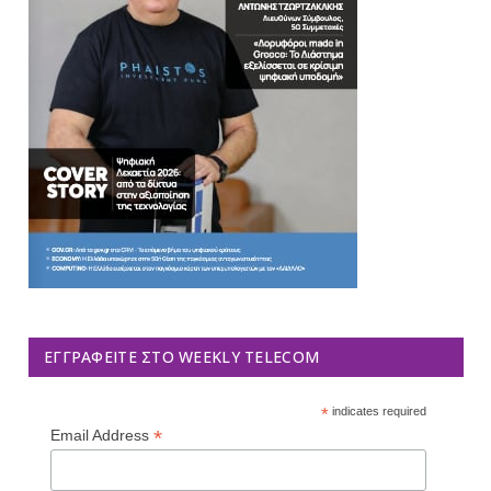
ΕΓΓΡΑΦΕΊΤΕ ΣΤΟ WEEKLY TELECOM
*
indicates required
*
Email Address