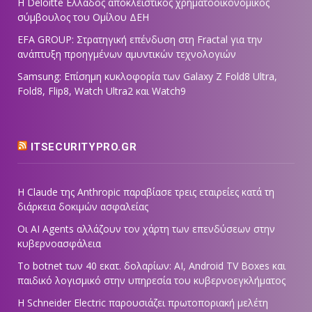
Η Deloitte Ελλάδος αποκλειστικός χρηματοοικονομικός
σύμβουλος του Ομίλου ΔΕΗ
EFA GROUP: Στρατηγική επένδυση στη Fractal για την
ανάπτυξη προηγμένων αμυντικών τεχνολογιών
Samsung: Επίσημη κυκλοφορία των Galaxy Z Fold8 Ultra,
Fold8, Flip8, Watch Ultra2 και Watch9
ITSECURITYPRO.GR
Η Claude της Anthropic παραβίασε τρεις εταιρείες κατά τη
διάρκεια δοκιμών ασφαλείας
Οι AI Agents αλλάζουν τον χάρτη των επενδύσεων στην
κυβερνοασφάλεια
Το botnet των 40 εκατ. δολαρίων: AI, Android TV Boxes και
παιδικό λογισμικό στην υπηρεσία του κυβερνοεγκλήματος
Η Schneider Electric παρουσιάζει πρωτοποριακή μελέτη