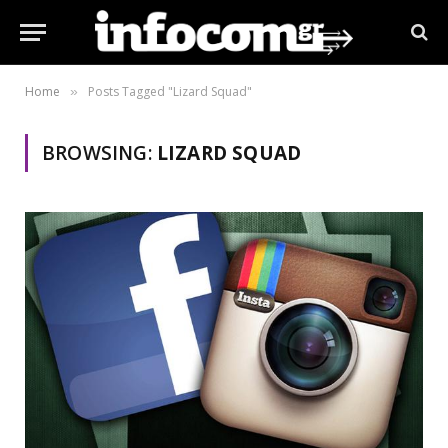
Home
Posts Tagged "Lizard Squad"
»
BROWSING:
LIZARD SQUAD