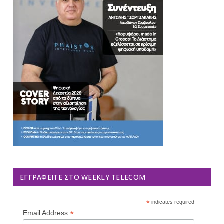
ΕΓΓΡΑΦΕΊΤΕ ΣΤΟ WEEKLY TELECOM
*
indicates required
*
Email Address