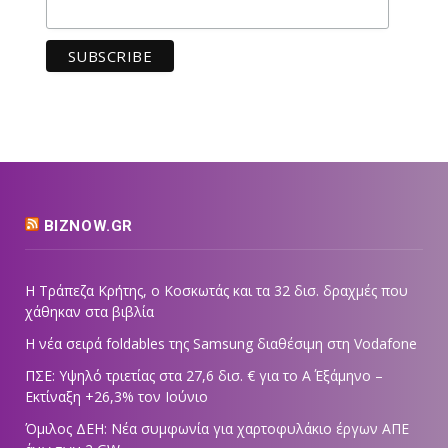
BIZNOW.GR
Η Τράπεζα Κρήτης, ο Κοσκωτάς και τα 32 δισ. δραχμές που
χάθηκαν στα βιβλία
Η νέα σειρά foldables της Samsung διαθέσιμη στη Vodafone
ΠΣΕ: Υψηλό τριετίας στα 27,6 δισ. € για το Α΄ Εξάμηνο –
Εκτίναξη +26,3% τον Ιούνιο
Όμιλος ΔΕΗ: Νέα συμφωνία για χαρτοφυλάκιο έργων ΑΠΕ