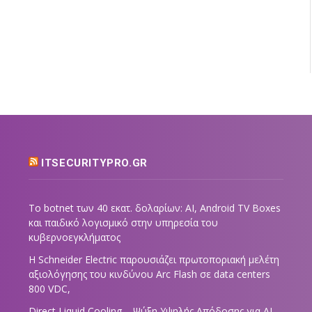
ITSECURITYPRO.GR
Το botnet των 40 εκατ. δολαρίων: AI, Android TV Boxes
και παιδικό λογισμικό στην υπηρεσία του
κυβερνοεγκλήματος
Η Schneider Electric παρουσιάζει πρωτοποριακή μελέτη
αξιολόγησης του κινδύνου Arc Flash σε data centers
800 VDC,
Direct Liquid Cooling – Ψύξη Υψηλής Απόδοσης για AI