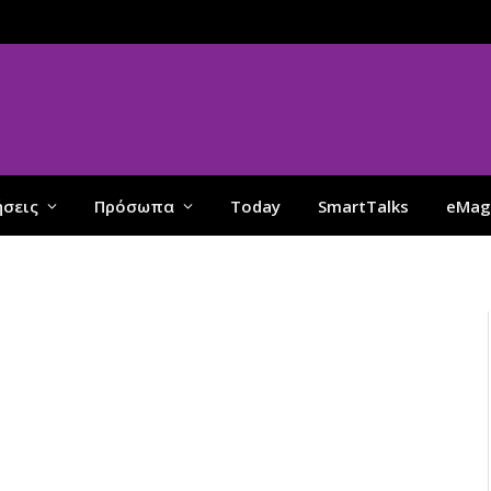
ήσεις
Πρόσωπα
Today
SmartTalks
eMag