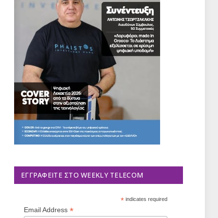
ΕΓΓΡΑΦΕΊΤΕ ΣΤΟ WEEKLY TELECOM
*
indicates required
*
Email Address