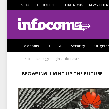
ABOUT
ΟΡΟΙ ΧΡΗΣΗΣ
ΕΠΙΚΟΙΝΩΝΙΑ
NEWSLETTER
Telecoms
IT
AI
Security
Επιχειρ
Home
Posts Tagged "Light up the Future"
»
BROWSING:
LIGHT UP THE FUTURE