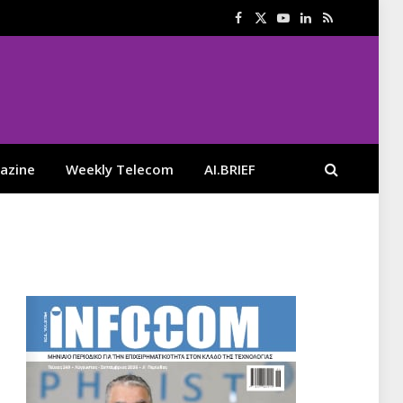
Facebook
X
YouTube
LinkedIn
RSS
(Twitter)
azine
Weekly Telecom
AI.BRIEF