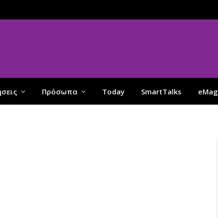
ήσεις
Πρόσωπα
Today
SmartTalks
eMag