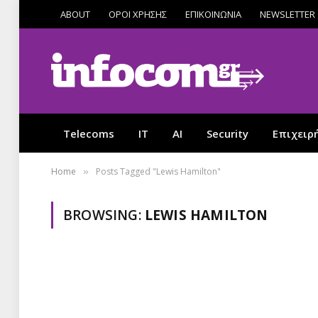
ABOUT
ΟΡΟΙ ΧΡΗΣΗΣ
ΕΠΙΚΟΙΝΩΝΙΑ
NEWSLETTER
Telecoms
IT
AI
Security
Επιχειρ
Home
Posts Tagged "Lewis Hamilton"
»
BROWSING:
LEWIS HAMILTON