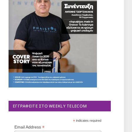
ΕΓΓΡΑΦΕΊΤΕ ΣΤΟ WEEKLY TELECOM
*
indicates required
*
Email Address