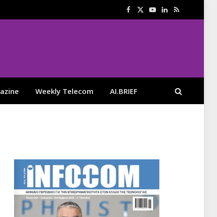
Facebook
X
YouTube
LinkedIn
RSS
(Twitter)
azine
Weekly Telecom
AI.BRIEF