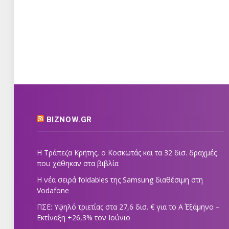
BIZNOW.GR
Η Τράπεζα Κρήτης, ο Κοσκωτάς και τα 32 δισ. δραχμές
που χάθηκαν στα βιβλία
Η νέα σειρά foldables της Samsung διαθέσιμη στη
Vodafone
ΠΣΕ: Υψηλό τριετίας στα 27,6 δισ. € για το Α΄ Εξάμηνο –
Εκτίναξη +26,3% τον Ιούνιο