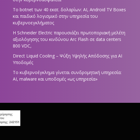
Το botnet των 40 εκατ. δολαρίων: AI, Android TV Boxes
και παιδικό λογισμικό στην υπηρεσία του
κυβερνοεγκλήματος
Η Schneider Electric παρουσιάζει πρωτοποριακή μελέτη
αξιολόγησης του κινδύνου Arc Flash σε data centers
800 VDC,
Direct Liquid Cooling – Ψύξη Υψηλής Απόδοσης για AI
Υποδομές
Το κυβερνοέγκλημα γίνεται συνδρομητική υπηρεσία:
AI, malware και υποδομές «ως υπηρεσία»