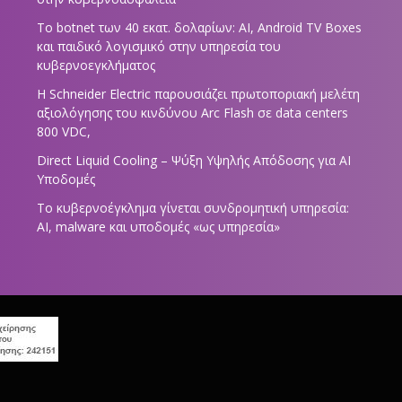
Το botnet των 40 εκατ. δολαρίων: AI, Android TV Boxes
και παιδικό λογισμικό στην υπηρεσία του
κυβερνοεγκλήματος
Η Schneider Electric παρουσιάζει πρωτοποριακή μελέτη
αξιολόγησης του κινδύνου Arc Flash σε data centers
800 VDC,
Direct Liquid Cooling – Ψύξη Υψηλής Απόδοσης για AI
Υποδομές
Το κυβερνοέγκλημα γίνεται συνδρομητική υπηρεσία:
AI, malware και υποδομές «ως υπηρεσία»