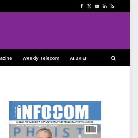
Facebook
X
YouTube
LinkedIn
RSS
(Twitter)
azine
Weekly Telecom
AI.BRIEF