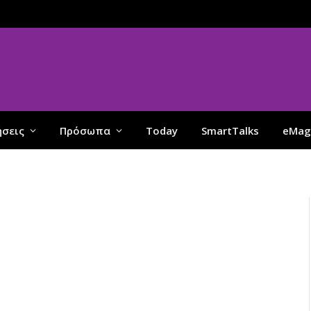
ήσεις
Πρόσωπα
Today
SmartTalks
eMag