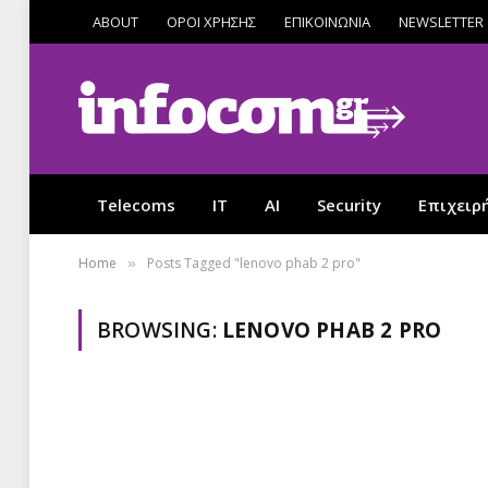
ABOUT
ΟΡΟΙ ΧΡΗΣΗΣ
ΕΠΙΚΟΙΝΩΝΙΑ
NEWSLETTER
Telecoms
IT
AI
Security
Επιχειρ
Home
Posts Tagged "lenovo phab 2 pro"
»
BROWSING:
LENOVO PHAB 2 PRO