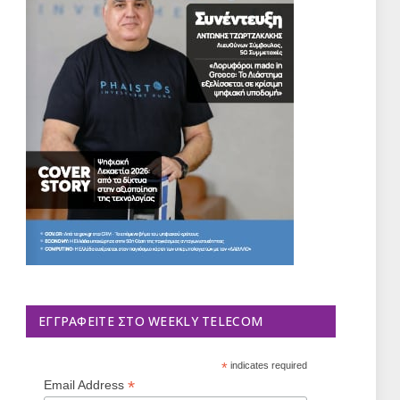
ΕΓΓΡΑΦΕΊΤΕ ΣΤΟ WEEKLY TELECOM
*
indicates required
*
Email Address