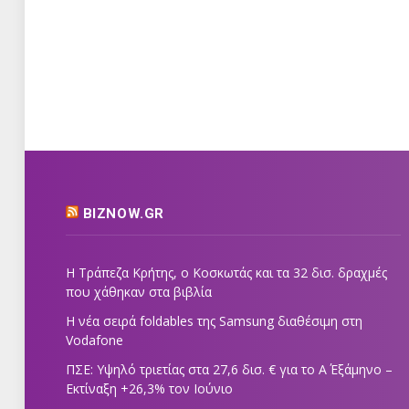
BIZNOW.GR
Η Τράπεζα Κρήτης, ο Κοσκωτάς και τα 32 δισ. δραχμές
που χάθηκαν στα βιβλία
Η νέα σειρά foldables της Samsung διαθέσιμη στη
Vodafone
ΠΣΕ: Υψηλό τριετίας στα 27,6 δισ. € για το Α΄ Εξάμηνο –
Εκτίναξη +26,3% τον Ιούνιο