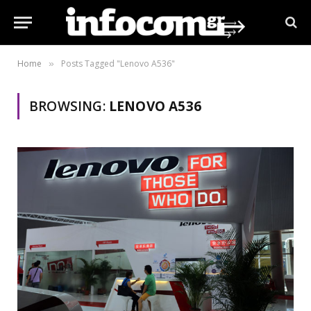
Home
Posts Tagged "Lenovo A536"
»
BROWSING:
LENOVO A536