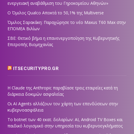
ενεργειακή αναβάθμιση του Γηροκομείου Αθηνών»
Ο Όμιλος Qualco Αποκτά το 50,1% της Multiverse
Όμιλος Σαρακάκη: Παραχώρησε το νέο Maxus T60 Max στην
ΕΠΟΜΕΑ Βιλίων
ΣΒΕ: Θετικό βήμα η επανενεργοποίηση της Κυβερνητικής
Επιτροπής Βιομηχανίας
ITSECURITYPRO.GR
Η Claude της Anthropic παραβίασε τρεις εταιρείες κατά τη
διάρκεια δοκιμών ασφαλείας
Οι AI Agents αλλάζουν τον χάρτη των επενδύσεων στην
κυβερνοασφάλεια
Το botnet των 40 εκατ. δολαρίων: AI, Android TV Boxes και
παιδικό λογισμικό στην υπηρεσία του κυβερνοεγκλήματος