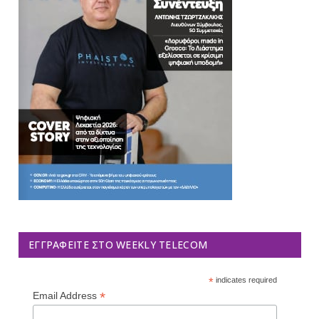
ΕΓΓΡΑΦΕΊΤΕ ΣΤΟ WEEKLY TELECOM
*
indicates required
*
Email Address