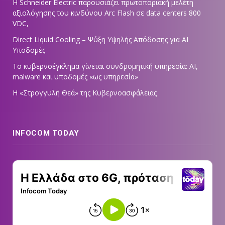
Η Schneider Electric παρουσιάζει πρωτοποριακή μελέτη
αξιολόγησης του κινδύνου Arc Flash σε data centers 800
VDC,
Direct Liquid Cooling – Ψύξη Υψηλής Απόδοσης για AI
Υποδομές
Το κυβερνοέγκλημα γίνεται συνδρομητική υπηρεσία: AI,
malware και υποδομές «ως υπηρεσία»
Η «Στρογγυλή Θεά» της Κυβερνοασφάλειας
INFOCOM TODAY