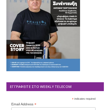
ΕΓΓΡΑΦΕΊΤΕ ΣΤΟ WEEKLY TELECOM
*
indicates required
*
Email Address