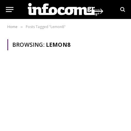
Home
Posts Tagged "Lemon8"
»
BROWSING:
LEMON8