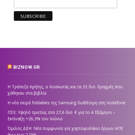
BIZNOW.GR
Η Τράπεζα Κρήτης, ο Κοσκωτάς και τα 32 δισ. δραχμές που
χάθηκαν στα βιβλία
Η νέα σειρά foldables της Samsung διαθέσιμη στη Vodafone
ΠΣΕ: Υψηλό τριετίας στα 27,6 δισ. € για το Α΄ Εξάμηνο –
Εκτίναξη +26,3% τον Ιούνιο
Όμιλος ΔΕΗ: Νέα συμφωνία για χαρτοφυλάκιο έργων ΑΠΕ
άνω των 2 GW