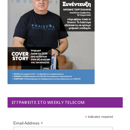
ΕΓΓΡΑΦΕΊΤΕ ΣΤΟ WEEKLY TELECOM
*
indicates required
*
Email Address