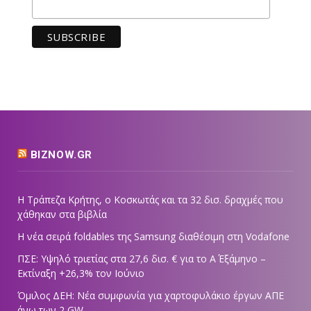
BIZNOW.GR
Η Τράπεζα Κρήτης, ο Κοσκωτάς και τα 32 δισ. δραχμές που
χάθηκαν στα βιβλία
Η νέα σειρά foldables της Samsung διαθέσιμη στη Vodafone
ΠΣΕ: Υψηλό τριετίας στα 27,6 δισ. € για το Α΄ Εξάμηνο –
Εκτίναξη +26,3% τον Ιούνιο
Όμιλος ΔΕΗ: Νέα συμφωνία για χαρτοφυλάκιο έργων ΑΠΕ
άνω των 2 GW