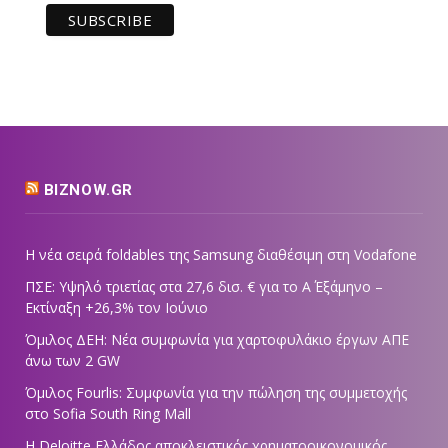
BIZNOW.GR
Η νέα σειρά foldables της Samsung διαθέσιμη στη Vodafone
ΠΣΕ: Υψηλό τριετίας στα 27,6 δισ. € για το Α΄ Εξάμηνο –
Εκτίναξη +26,3% τον Ιούνιο
Όμιλος ΔΕΗ: Νέα συμφωνία για χαρτοφυλάκιο έργων ΑΠΕ
άνω των 2 GW
Όμιλος Fourlis: Συμφωνία για την πώληση της συμμετοχής
στο Sofia South Ring Mall
Η Deloitte Ελλάδος αποκλειστικός χρηματοοικονομικός