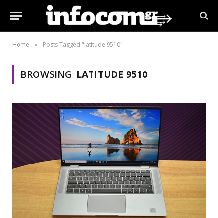
Home
Posts Tagged "latitude 9510"
»
BROWSING:
LATITUDE 9510