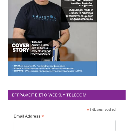
ΕΓΓΡΑΦΕΊΤΕ ΣΤΟ WEEKLY TELECOM
*
indicates required
*
Email Address