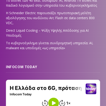
Το botnet των 40 εκατ. δολαρίων: AI, Android TV Boxes και
παιδικό λογισμικό στην υπηρεσία του κυβερνοεγκλήματος
Η Schneider Electric παρουσιάζει πρωτοποριακή μελέτη
αξιολόγησης του κινδύνου Arc Flash σε data centers 800
VDC,
Direct Liquid Cooling – Ψύξη Υψηλής Απόδοσης για AI
Υποδομές
Το κυβερνοέγκλημα γίνεται συνδρομητική υπηρεσία: AI,
malware και υποδομές «ως υπηρεσία»
INFOCOM TODAY