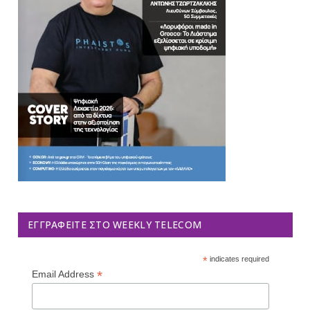
ΕΓΓΡΑΦΕΊΤΕ ΣΤΟ WEEKLY TELECOM
*
indicates required
*
Email Address