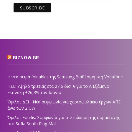
BIZNOW.GR
Η νέα σειρά foldables της Samsung διαθέσιμη στη Vodafone
ΠΣΕ: Υψηλό τριετίας στα 27,6 δισ. € για το Α΄ Εξάμηνο –
Εκτίναξη +26,3% τον Ιούνιο
Όμιλος ΔΕΗ: Νέα συμφωνία για χαρτοφυλάκιο έργων ΑΠΕ
άνω των 2 GW
Όμιλος Fourlis: Συμφωνία για την πώληση της συμμετοχής
στο Sofia South Ring Mall