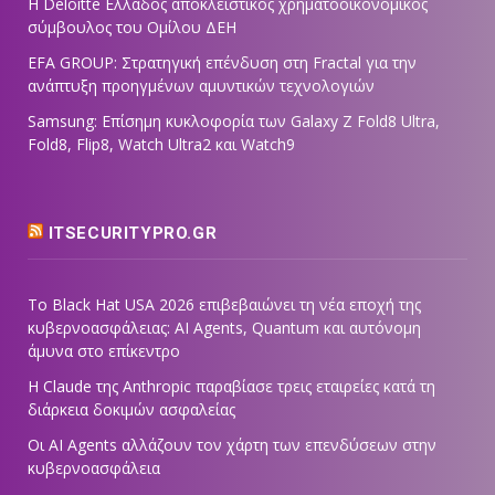
Η Deloitte Ελλάδος αποκλειστικός χρηματοοικονομικός
σύμβουλος του Ομίλου ΔΕΗ
EFA GROUP: Στρατηγική επένδυση στη Fractal για την
ανάπτυξη προηγμένων αμυντικών τεχνολογιών
Samsung: Επίσημη κυκλοφορία των Galaxy Z Fold8 Ultra,
Fold8, Flip8, Watch Ultra2 και Watch9
ITSECURITYPRO.GR
Το Black Hat USA 2026 επιβεβαιώνει τη νέα εποχή της
κυβερνοασφάλειας: AI Agents, Quantum και αυτόνομη
άμυνα στο επίκεντρο
Η Claude της Anthropic παραβίασε τρεις εταιρείες κατά τη
διάρκεια δοκιμών ασφαλείας
Οι AI Agents αλλάζουν τον χάρτη των επενδύσεων στην
κυβερνοασφάλεια