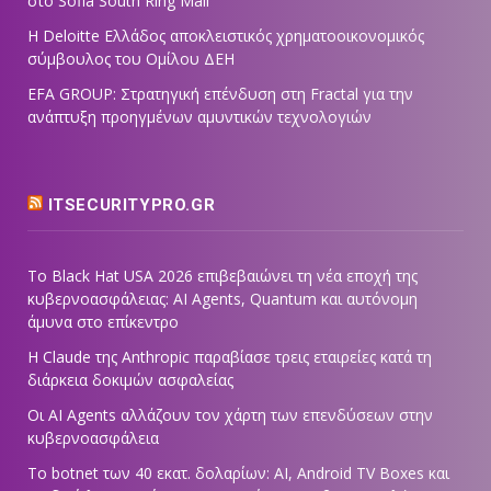
στο Sofia South Ring Mall
Η Deloitte Ελλάδος αποκλειστικός χρηματοοικονομικός
σύμβουλος του Ομίλου ΔΕΗ
EFA GROUP: Στρατηγική επένδυση στη Fractal για την
ανάπτυξη προηγμένων αμυντικών τεχνολογιών
ITSECURITYPRO.GR
Το Black Hat USA 2026 επιβεβαιώνει τη νέα εποχή της
κυβερνοασφάλειας: AI Agents, Quantum και αυτόνομη
άμυνα στο επίκεντρο
Η Claude της Anthropic παραβίασε τρεις εταιρείες κατά τη
διάρκεια δοκιμών ασφαλείας
Οι AI Agents αλλάζουν τον χάρτη των επενδύσεων στην
κυβερνοασφάλεια
Το botnet των 40 εκατ. δολαρίων: AI, Android TV Boxes και