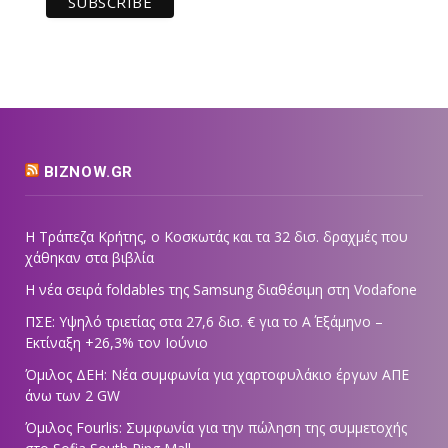
BIZNOW.GR
Η Τράπεζα Κρήτης, ο Κοσκωτάς και τα 32 δισ. δραχμές που
χάθηκαν στα βιβλία
Η νέα σειρά foldables της Samsung διαθέσιμη στη Vodafone
ΠΣΕ: Υψηλό τριετίας στα 27,6 δισ. € για το Α΄ Εξάμηνο –
Εκτίναξη +26,3% τον Ιούνιο
Όμιλος ΔΕΗ: Νέα συμφωνία για χαρτοφυλάκιο έργων ΑΠΕ
άνω των 2 GW
Όμιλος Fourlis: Συμφωνία για την πώληση της συμμετοχής