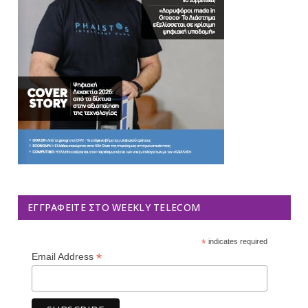
ΕΓΓΡΑΦΕΊΤΕ ΣΤΟ WEEKLY TELECOM
*
indicates required
*
Email Address