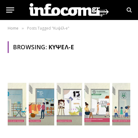
Home
Posts Tagged "Kυψέλ-e"
»
BROWSING:
KΥΨΈΛ-E