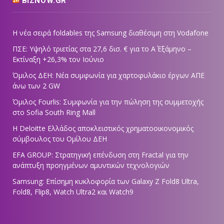
BIZNOW.GR
Η νέα σειρά foldables της Samsung διαθέσιμη στη Vodafone
ΠΣΕ: Υψηλό τριετίας στα 27,6 δισ. € για το Α΄ Εξάμηνο –
Εκτίναξη +26,3% τον Ιούνιο
Όμιλος ΔΕΗ: Νέα συμφωνία για χαρτοφυλάκιο έργων ΑΠΕ
άνω των 2 GW
Όμιλος Fourlis: Συμφωνία για την πώληση της συμμετοχής
στο Sofia South Ring Mall
Η Deloitte Ελλάδος αποκλειστικός χρηματοοικονομικός
σύμβουλος του Ομίλου ΔΕΗ
EFA GROUP: Στρατηγική επένδυση στη Fractal για την
ανάπτυξη προηγμένων αμυντικών τεχνολογιών
Samsung: Επίσημη κυκλοφορία των Galaxy Z Fold8 Ultra,
Fold8, Flip8, Watch Ultra2 και Watch9