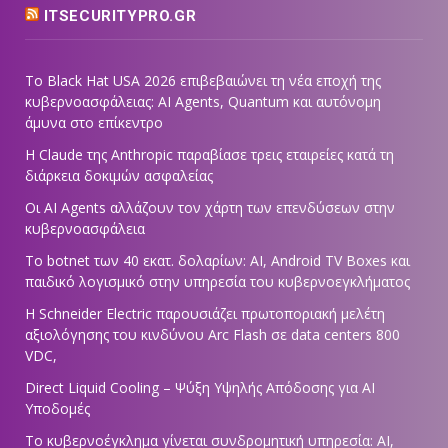
ITSECURITYPRO.GR
Το Black Hat USA 2026 επιβεβαιώνει τη νέα εποχή της
κυβερνοασφάλειας: AI Agents, Quantum και αυτόνομη
άμυνα στο επίκεντρο
Η Claude της Anthropic παραβίασε τρεις εταιρείες κατά τη
διάρκεια δοκιμών ασφαλείας
Οι AI Agents αλλάζουν τον χάρτη των επενδύσεων στην
κυβερνοασφάλεια
Το botnet των 40 εκατ. δολαρίων: AI, Android TV Boxes και
παιδικό λογισμικό στην υπηρεσία του κυβερνοεγκλήματος
Η Schneider Electric παρουσιάζει πρωτοποριακή μελέτη
αξιολόγησης του κινδύνου Arc Flash σε data centers 800
VDC,
Direct Liquid Cooling – Ψύξη Υψηλής Απόδοσης για AI
Υποδομές
Το κυβερνοέγκλημα γίνεται συνδρομητική υπηρεσία: AI,