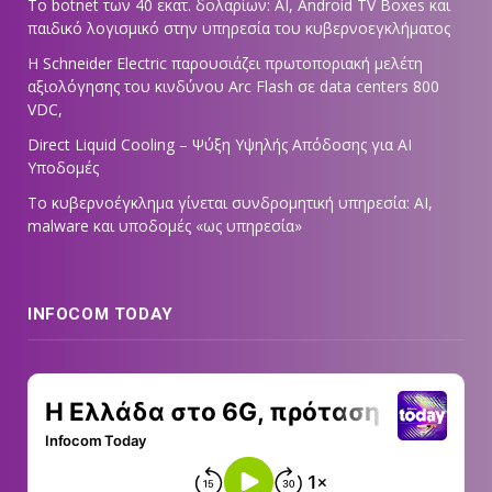
Το botnet των 40 εκατ. δολαρίων: AI, Android TV Boxes και
παιδικό λογισμικό στην υπηρεσία του κυβερνοεγκλήματος
Η Schneider Electric παρουσιάζει πρωτοποριακή μελέτη
αξιολόγησης του κινδύνου Arc Flash σε data centers 800
VDC,
Direct Liquid Cooling – Ψύξη Υψηλής Απόδοσης για AI
Υποδομές
Το κυβερνοέγκλημα γίνεται συνδρομητική υπηρεσία: AI,
malware και υποδομές «ως υπηρεσία»
INFOCOM TODAY