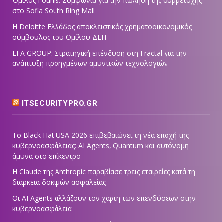
Όμιλος Fourlis: Συμφωνία για την πώληση της συμμετοχής
στο Sofia South Ring Mall
Η Deloitte Ελλάδος αποκλειστικός χρηματοοικονομικός
σύμβουλος του Ομίλου ΔΕΗ
EFA GROUP: Στρατηγική επένδυση στη Fractal για την
ανάπτυξη προηγμένων αμυντικών τεχνολογιών
ITSECURITYPRO.GR
Το Black Hat USA 2026 επιβεβαιώνει τη νέα εποχή της
κυβερνοασφάλειας: AI Agents, Quantum και αυτόνομη
άμυνα στο επίκεντρο
Η Claude της Anthropic παραβίασε τρεις εταιρείες κατά τη
διάρκεια δοκιμών ασφαλείας
Οι AI Agents αλλάζουν τον χάρτη των επενδύσεων στην
κυβερνοασφάλεια