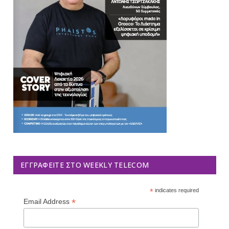
ΕΓΓΡΑΦΕΊΤΕ ΣΤΟ WEEKLY TELECOM
*
indicates required
*
Email Address