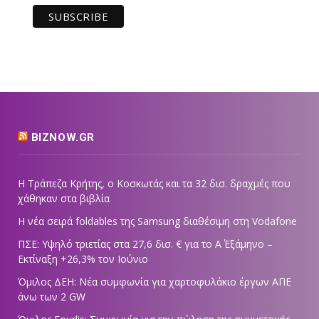
BIZNOW.GR
Η Τράπεζα Κρήτης, ο Κοσκωτάς και τα 32 δισ. δραχμές που
χάθηκαν στα βιβλία
Η νέα σειρά foldables της Samsung διαθέσιμη στη Vodafone
ΠΣΕ: Υψηλό τριετίας στα 27,6 δισ. € για το Α΄ Εξάμηνο –
Εκτίναξη +26,3% τον Ιούνιο
Όμιλος ΔΕΗ: Νέα συμφωνία για χαρτοφυλάκιο έργων ΑΠΕ
άνω των 2 GW