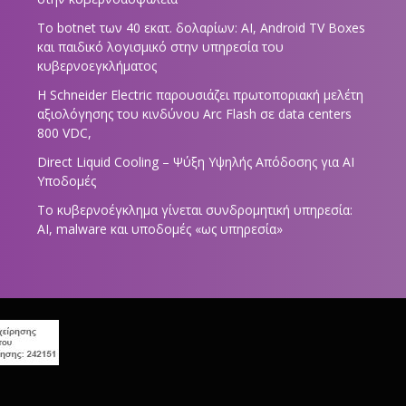
Το botnet των 40 εκατ. δολαρίων: AI, Android TV Boxes
και παιδικό λογισμικό στην υπηρεσία του
κυβερνοεγκλήματος
Η Schneider Electric παρουσιάζει πρωτοποριακή μελέτη
αξιολόγησης του κινδύνου Arc Flash σε data centers
800 VDC,
Direct Liquid Cooling – Ψύξη Υψηλής Απόδοσης για AI
Υποδομές
Το κυβερνοέγκλημα γίνεται συνδρομητική υπηρεσία:
AI, malware και υποδομές «ως υπηρεσία»