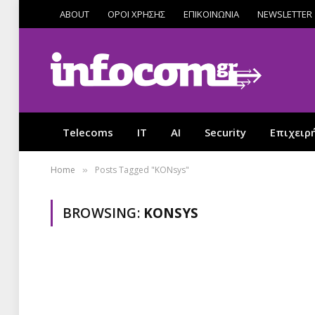
ABOUT
ΟΡΟΙ ΧΡΗΣΗΣ
ΕΠΙΚΟΙΝΩΝΙΑ
NEWSLETTER
Telecoms
IT
AI
Security
Επιχειρ
Home
Posts Tagged "KONsys"
»
BROWSING:
KONSYS