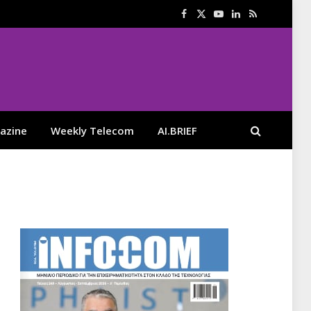
Facebook
X
YouTube
LinkedIn
RSS
(Twitter)
azine
Weekly Telecom
AI.BRIEF