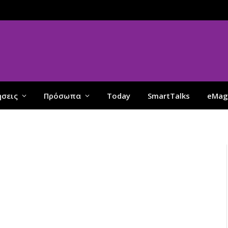
ήσεις
Πρόσωπα
Today
SmartTalks
eMag