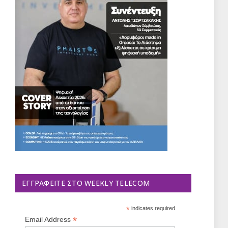
ΕΓΓΡΑΦΕΊΤΕ ΣΤΟ WEEKLY TELECOM
*
indicates required
*
Email Address