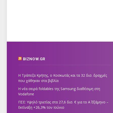
BIZNOW.GR
Η Τράπεζα Κρήτης, ο Κοσκωτάς και τα 32 δισ. δραχμές
που χάθηκαν στα βιβλία
Η νέα σειρά foldables της Samsung διαθέσιμη στη
Vodafone
ΠΣΕ: Υψηλό τριετίας στα 27,6 δισ. € για το Α΄ Εξάμηνο –
Εκτίναξη +26,3% τον Ιούνιο