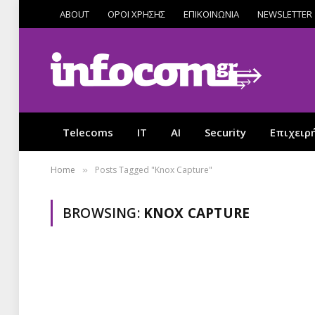
ABOUT
ΟΡΟΙ ΧΡΗΣΗΣ
ΕΠΙΚΟΙΝΩΝΙΑ
NEWSLETTER
Telecoms
IT
AI
Security
Επιχειρ
Home
Posts Tagged "Knox Capture"
»
BROWSING:
KNOX CAPTURE