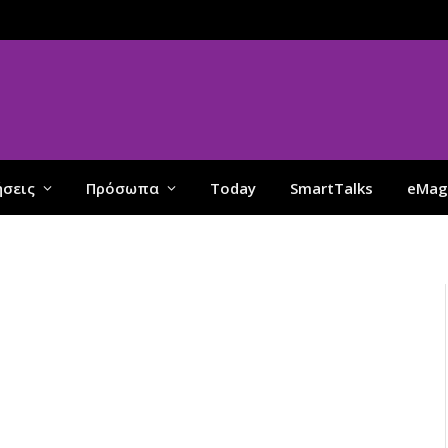
ήσεις
Πρόσωπα
Today
SmartTalks
eMag