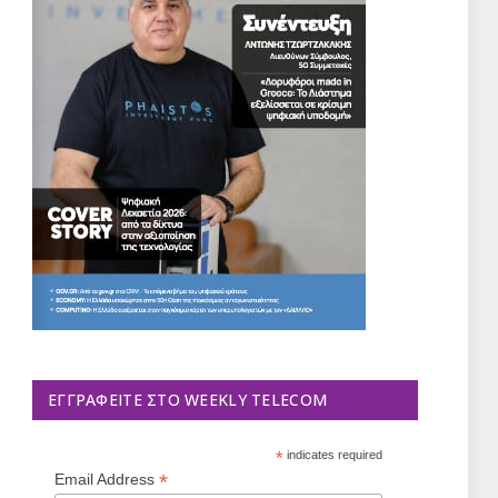
ΕΓΓΡΑΦΕΊΤΕ ΣΤΟ WEEKLY TELECOM
*
indicates required
*
Email Address