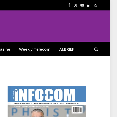
Facebook
X
YouTube
LinkedIn
RSS
(Twitter)
azine
Weekly Telecom
AI.BRIEF