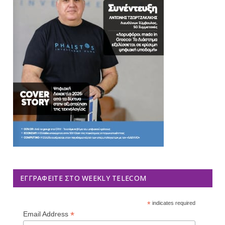
ΕΓΓΡΑΦΕΊΤΕ ΣΤΟ WEEKLY TELECOM
*
indicates required
*
Email Address