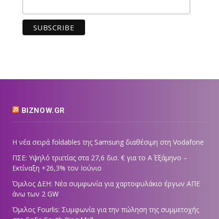
BIZNOW.GR
Η νέα σειρά foldables της Samsung διαθέσιμη στη Vodafone
ΠΣΕ: Υψηλό τριετίας στα 27,6 δισ. € για το Α΄ Εξάμηνο –
Εκτίναξη +26,3% τον Ιούνιο
Όμιλος ΔΕΗ: Νέα συμφωνία για χαρτοφυλάκιο έργων ΑΠΕ
άνω των 2 GW
Όμιλος Fourlis: Συμφωνία για την πώληση της συμμετοχής