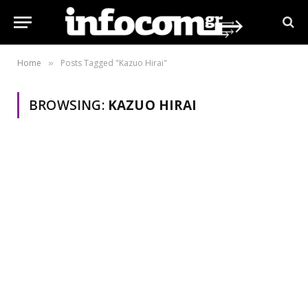
Home
Posts Tagged "Kazuo Hirai"
»
BROWSING:
KAZUO HIRAI