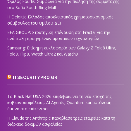
Όμιλος Fourlis: Συμφωνία για την πώληση της συμμετοχής
στο Sofia South Ring Mall
Η Deloitte Ελλάδος αποκλειστικός χρηματοοικονομικός
σύμβουλος του Ομίλου ΔΕΗ
EFA GROUP: Στρατηγική επένδυση στη Fractal για την
ανάπτυξη προηγμένων αμυντικών τεχνολογιών
Samsung: Επίσημη κυκλοφορία των Galaxy Z Fold8 Ultra,
Fold8, Flip8, Watch Ultra2 και Watch9
ITSECURITYPRO.GR
Το Black Hat USA 2026 επιβεβαιώνει τη νέα εποχή της
κυβερνοασφάλειας: AI Agents, Quantum και αυτόνομη
άμυνα στο επίκεντρο
Η Claude της Anthropic παραβίασε τρεις εταιρείες κατά τη
διάρκεια δοκιμών ασφαλείας