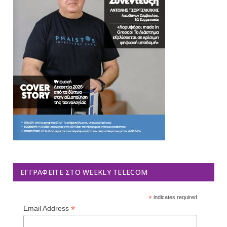
ΕΓΓΡΑΦΕΊΤΕ ΣΤΟ WEEKLY TELECOM
*
indicates required
*
Email Address