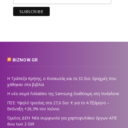
BIZNOW.GR
Η Τράπεζα Κρήτης, ο Κοσκωτάς και τα 32 δισ. δραχμές που
χάθηκαν στα βιβλία
Η νέα σειρά foldables της Samsung διαθέσιμη στη Vodafone
ΠΣΕ: Υψηλό τριετίας στα 27,6 δισ. € για το Α΄ Εξάμηνο –
Εκτίναξη +26,3% τον Ιούνιο
Όμιλος ΔΕΗ: Νέα συμφωνία για χαρτοφυλάκιο έργων ΑΠΕ
άνω των 2 GW