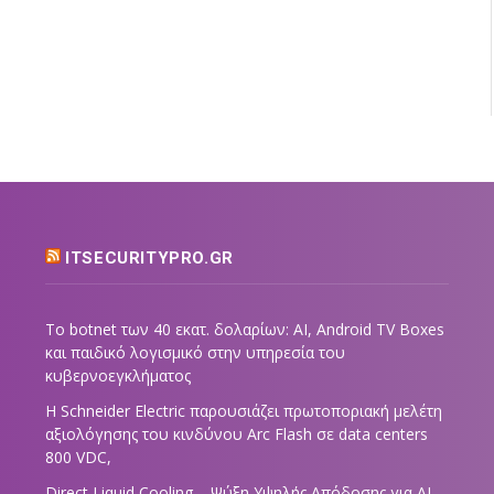
ITSECURITYPRO.GR
Το botnet των 40 εκατ. δολαρίων: AI, Android TV Boxes
και παιδικό λογισμικό στην υπηρεσία του
κυβερνοεγκλήματος
Η Schneider Electric παρουσιάζει πρωτοποριακή μελέτη
αξιολόγησης του κινδύνου Arc Flash σε data centers
800 VDC,
Direct Liquid Cooling – Ψύξη Υψηλής Απόδοσης για AI