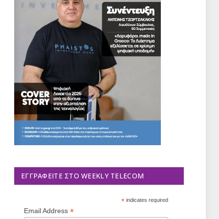
ΕΓΓΡΑΦΕΊΤΕ ΣΤΟ WEEKLY TELECOM
*
indicates required
*
Email Address