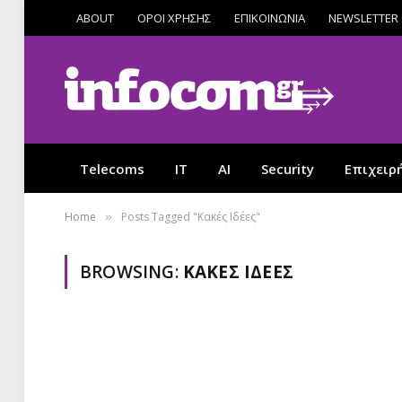
ABOUT
ΟΡΟΙ ΧΡΗΣΗΣ
ΕΠΙΚΟΙΝΩΝΙΑ
NEWSLETTER
Telecoms
IT
AI
Security
Επιχειρ
Home
Posts Tagged "Κακές Ιδέες"
»
BROWSING:
ΚΑΚΈΣ ΙΔΈΕΣ