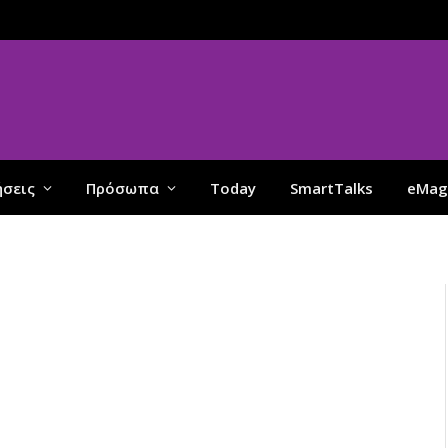
ήσεις
Πρόσωπα
Today
SmartTalks
eMag