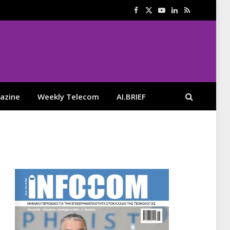
Facebook
X
YouTube
LinkedIn
RSS
(Twitter)
azine
Weekly Telecom
AI.BRIEF