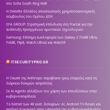
στο Sofia South Ring Mall
Η Deloitte Ελλάδος αποκλειστικός χρηματοοικονομικός
σύμβουλος του Ομίλου ΔΕΗ
EFA GROUP: Στρατηγική επένδυση στη Fractal για την
ανάπτυξη προηγμένων αμυντικών τεχνολογιών
Samsung: Επίσημη κυκλοφορία των Galaxy Z Fold8 Ultra,
Fold8, Flip8, Watch Ultra2 και Watch9
ITSECURITYPRO.GR
Η Claude της Anthropic παραβίασε τρεις εταιρείες κατά τη
διάρκεια δοκιμών ασφαλείας
Οι AI Agents αλλάζουν τον χάρτη των επενδύσεων στην
κυβερνοασφάλεια
Το botnet των 40 εκατ. δολαρίων: AI, Android TV Boxes και
παιδικό λογισμικό στην υπηρεσία του κυβερνοεγκλήματος