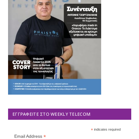
ΕΓΓΡΑΦΕΊΤΕ ΣΤΟ WEEKLY TELECOM
*
indicates required
*
Email Address