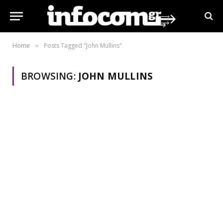
Home
Posts Tagged "John Mullins"
»
BROWSING:
JOHN MULLINS