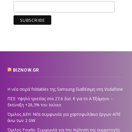
BIZNOW.GR
Η νέα σειρά foldables της Samsung διαθέσιμη στη Vodafone
ΠΣΕ: Υψηλό τριετίας στα 27,6 δισ. € για το Α΄ Εξάμηνο –
Εκτίναξη +26,3% τον Ιούνιο
Όμιλος ΔΕΗ: Νέα συμφωνία για χαρτοφυλάκιο έργων ΑΠΕ
άνω των 2 GW
Όμιλος Fourlis: Συμφωνία για την πώληση της συμμετοχής