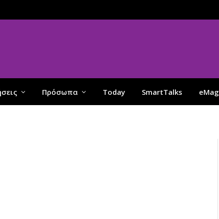
ήσεις
Πρόσωπα
Today
SmartTalks
eMag