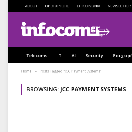
ABOUT
ΟΡΟΙ ΧΡΗΣΗΣ
ΕΠΙΚΟΙΝΩΝΙΑ
NEWSLETTER
Telecoms
IT
AI
Security
Επιχειρ
Home
Posts Tagged "JCC Payment Systems"
»
BROWSING:
JCC PAYMENT SYSTEMS