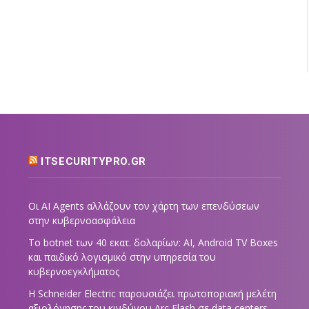
ITSECURITYPRO.GR
Οι AI Agents αλλάζουν τον χάρτη των επενδύσεων
στην κυβερνοασφάλεια
Το botnet των 40 εκατ. δολαρίων: AI, Android TV Boxes
και παιδικό λογισμικό στην υπηρεσία του
κυβερνοεγκλήματος
Η Schneider Electric παρουσιάζει πρωτοποριακή μελέτη
αξιολόγησης του κινδύνου Arc Flash σε data centers