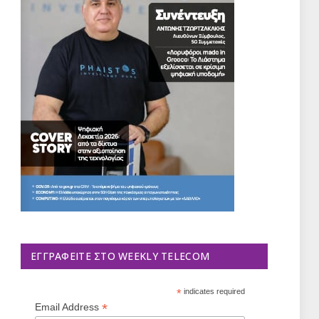
ΕΓΓΡΑΦΕΊΤΕ ΣΤΟ WEEKLY TELECOM
*
indicates required
*
Email Address