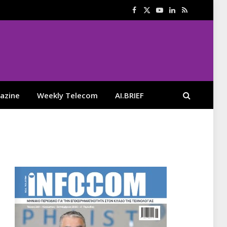
Facebook
X
YouTube
LinkedIn
RSS
(Twitter)
azine
Weekly Telecom
AI.BRIEF