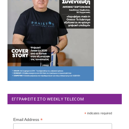
ΕΓΓΡΑΦΕΊΤΕ ΣΤΟ WEEKLY TELECOM
*
indicates required
*
Email Address