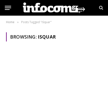
Home
Posts Tagged "iSquar"
»
BROWSING:
ISQUAR