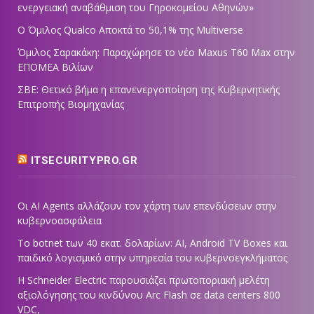
ενεργειακή αναβάθμιση του Γηροκομείου Αθηνών»
Ο Όμιλος Qualco Αποκτά το 50,1% της Multiverse
Όμιλος Σαρακάκη: Παραχώρησε το νέο Maxus T60 Max στην
ΕΠΟΜΕΑ Βιλίων
ΣΒΕ: Θετικό βήμα η επανενεργοποίηση της Κυβερνητικής
Επιτροπής Βιομηχανίας
ITSECURITYPRO.GR
Οι AI Agents αλλάζουν τον χάρτη των επενδύσεων στην
κυβερνοασφάλεια
Το botnet των 40 εκατ. δολαρίων: AI, Android TV Boxes και
παιδικό λογισμικό στην υπηρεσία του κυβερνοεγκλήματος
Η Schneider Electric παρουσιάζει πρωτοποριακή μελέτη
αξιολόγησης του κινδύνου Arc Flash σε data centers 800
VDC,