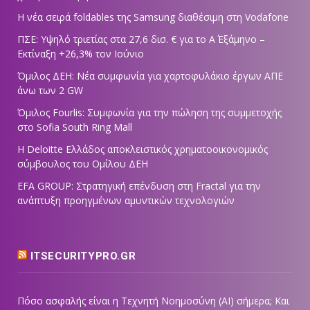
Η νέα σειρά foldables της Samsung διαθέσιμη στη Vodafone
ΠΣΕ: Υψηλό τριετίας στα 27,6 δισ. € για το Α΄ Εξάμηνο –
Εκτίναξη +26,3% τον Ιούνιο
Όμιλος ΔΕΗ: Νέα συμφωνία για χαρτοφυλάκιο έργων ΑΠΕ
άνω των 2 GW
Όμιλος Fourlis: Συμφωνία για την πώληση της συμμετοχής
στο Sofia South Ring Mall
Η Deloitte Ελλάδος αποκλειστικός χρηματοοικονομικός
σύμβουλος του Ομίλου ΔΕΗ
EFA GROUP: Στρατηγική επένδυση στη Fractal για την
ανάπτυξη προηγμένων αμυντικών τεχνολογιών
ITSECURITYPRO.GR
Πόσο ασφαλής είναι η Τεχνητή Νοημοσύνη (AI) σήμερα; Και