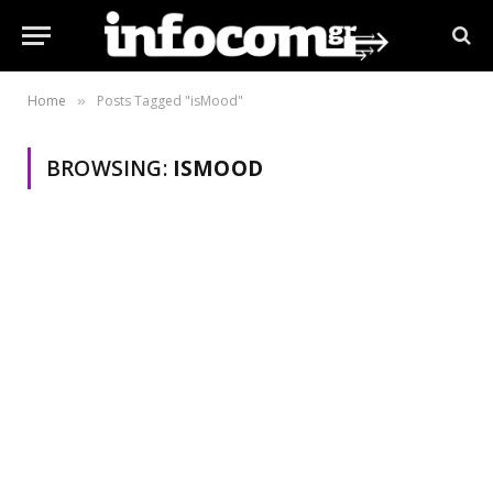
Home
Posts Tagged "isMood"
»
BROWSING:
ISMOOD