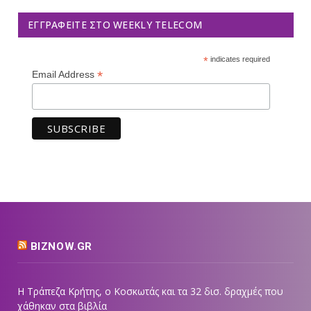
ΕΓΓΡΑΦΕΊΤΕ ΣΤΟ WEEKLY TELECOM
*
indicates required
*
Email Address
BIZNOW.GR
Η Τράπεζα Κρήτης, ο Κοσκωτάς και τα 32 δισ. δραχμές που
χάθηκαν στα βιβλία