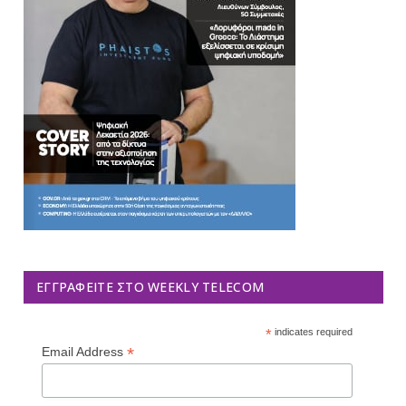
ΕΓΓΡΑΦΕΊΤΕ ΣΤΟ WEEKLY TELECOM
*
indicates required
*
Email Address