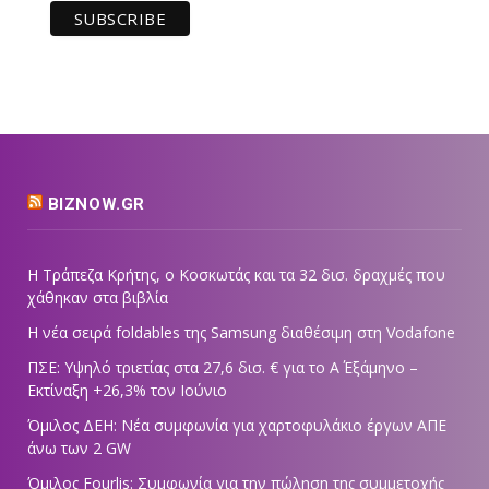
BIZNOW.GR
Η Τράπεζα Κρήτης, ο Κοσκωτάς και τα 32 δισ. δραχμές που
χάθηκαν στα βιβλία
Η νέα σειρά foldables της Samsung διαθέσιμη στη Vodafone
ΠΣΕ: Υψηλό τριετίας στα 27,6 δισ. € για το Α΄ Εξάμηνο –
Εκτίναξη +26,3% τον Ιούνιο
Όμιλος ΔΕΗ: Νέα συμφωνία για χαρτοφυλάκιο έργων ΑΠΕ
άνω των 2 GW
Όμιλος Fourlis: Συμφωνία για την πώληση της συμμετοχής