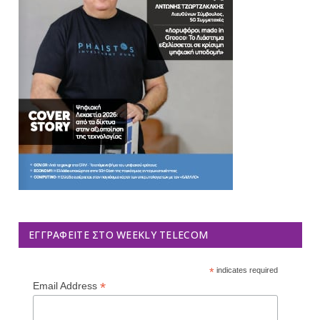
ΕΓΓΡΑΦΕΊΤΕ ΣΤΟ WEEKLY TELECOM
*
indicates required
*
Email Address