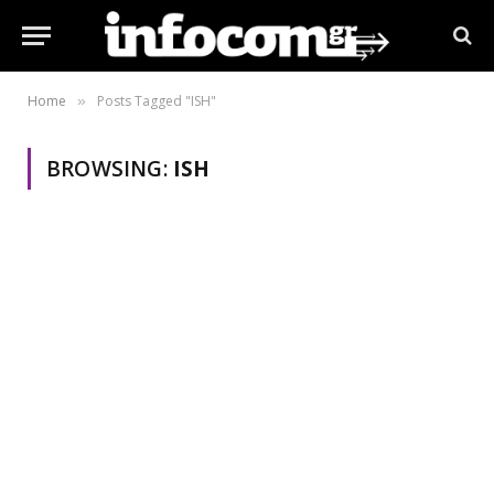
Home
Posts Tagged "ISH"
»
BROWSING:
ISH