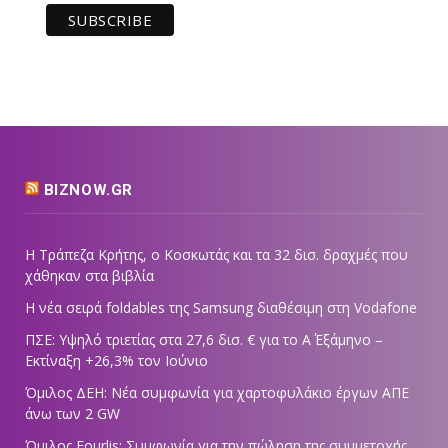
BIZNOW.GR
Η Τράπεζα Κρήτης, ο Κοσκωτάς και τα 32 δισ. δραχμές που
χάθηκαν στα βιβλία
Η νέα σειρά foldables της Samsung διαθέσιμη στη Vodafone
ΠΣΕ: Υψηλό τριετίας στα 27,6 δισ. € για το Α΄ Εξάμηνο –
Εκτίναξη +26,3% τον Ιούνιο
Όμιλος ΔΕΗ: Νέα συμφωνία για χαρτοφυλάκιο έργων ΑΠΕ
άνω των 2 GW
Όμιλος Fourlis: Συμφωνία για την πώληση της συμμετοχής