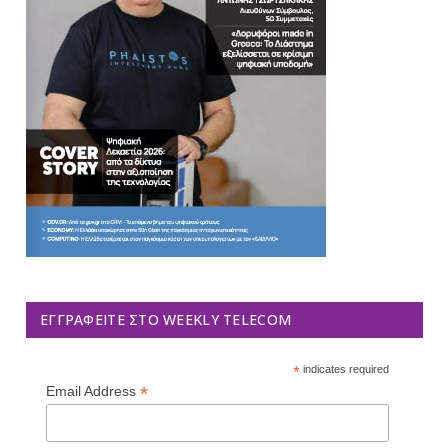
ΕΓΓΡΑΦΕΊΤΕ ΣΤΟ WEEKLY TELECOM
*
indicates required
*
Email Address