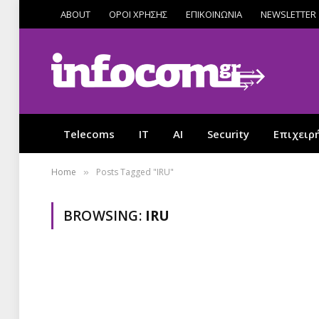
ABOUT
ΟΡΟΙ ΧΡΗΣΗΣ
ΕΠΙΚΟΙΝΩΝΙΑ
NEWSLETTER
Telecoms
IT
AI
Security
Επιχειρ
Home
Posts Tagged "IRU"
»
BROWSING:
IRU