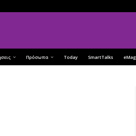
ήσεις
Πρόσωπα
Today
SmartTalks
eMag