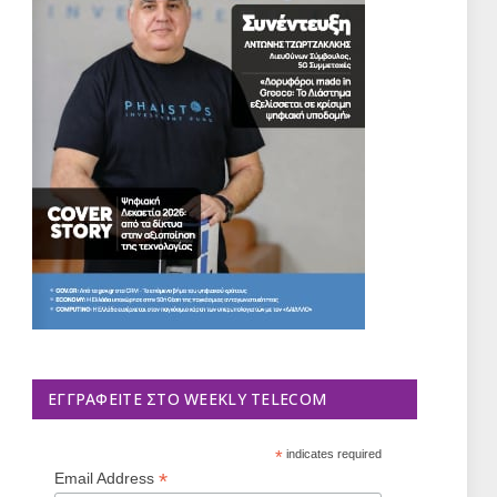
ΕΓΓΡΑΦΕΊΤΕ ΣΤΟ WEEKLY TELECOM
*
indicates required
*
Email Address