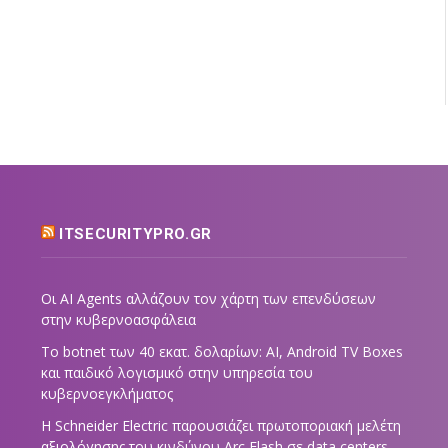
ITSECURITYPRO.GR
Οι AI Agents αλλάζουν τον χάρτη των επενδύσεων
στην κυβερνοασφάλεια
Το botnet των 40 εκατ. δολαρίων: AI, Android TV Boxes
και παιδικό λογισμικό στην υπηρεσία του
κυβερνοεγκλήματος
Η Schneider Electric παρουσιάζει πρωτοποριακή μελέτη
αξιολόγησης του κινδύνου Arc Flash σε data centers