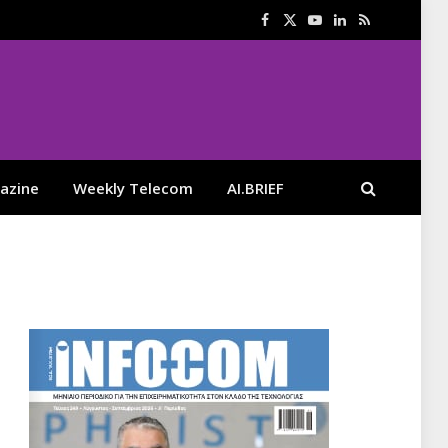
Facebook
X
YouTube
LinkedIn
RSS
(Twitter)
azine
Weekly Telecom
AI.BRIEF