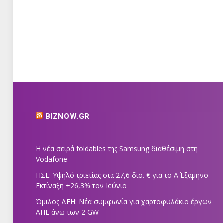
BIZNOW.GR
Η νέα σειρά foldables της Samsung διαθέσιμη στη
Vodafone
ΠΣΕ: Υψηλό τριετίας στα 27,6 δισ. € για το Α΄ Εξάμηνο –
Εκτίναξη +26,3% τον Ιούνιο
Όμιλος ΔΕΗ: Νέα συμφωνία για χαρτοφυλάκιο έργων
ΑΠΕ άνω των 2 GW