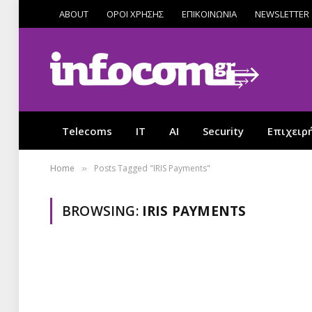
ABOUT
ΟΡΟΙ ΧΡΗΣΗΣ
ΕΠΙΚΟΙΝΩΝΙΑ
NEWSLETTER
Telecoms
IT
AI
Security
Επιχειρ
Home
Posts Tagged "IRIS Payments"
»
BROWSING:
IRIS PAYMENTS