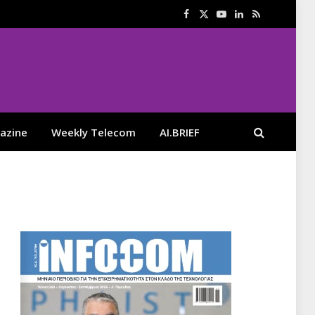
Facebook
X
YouTube
LinkedIn
RSS
(Twitter)
azine
Weekly Telecom
AI.BRIEF