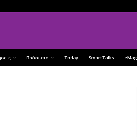
ήσεις
Πρόσωπα
Today
SmartTalks
eMag