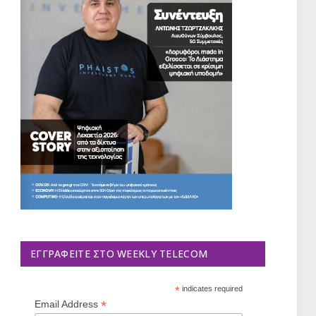
ΕΓΓΡΑΦΕΊΤΕ ΣΤΟ WEEKLY TELECOM
*
indicates required
*
Email Address