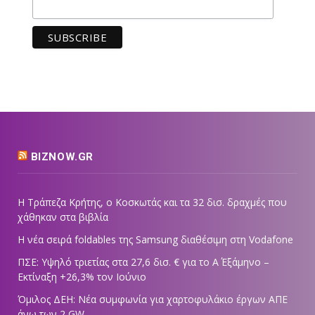
BIZNOW.GR
Η Τράπεζα Κρήτης, ο Κοσκωτάς και τα 32 δισ. δραχμές που
χάθηκαν στα βιβλία
Η νέα σειρά foldables της Samsung διαθέσιμη στη Vodafone
ΠΣΕ: Υψηλό τριετίας στα 27,6 δισ. € για το Α΄ Εξάμηνο –
Εκτίναξη +26,3% τον Ιούνιο
Όμιλος ΔΕΗ: Νέα συμφωνία για χαρτοφυλάκιο έργων ΑΠΕ
άνω των 2 GW