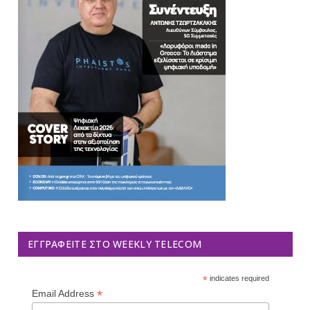
ΕΓΓΡΑΦΕΊΤΕ ΣΤΟ WEEKLY TELECOM
*
indicates required
*
Email Address