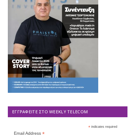
ΕΓΓΡΑΦΕΊΤΕ ΣΤΟ WEEKLY TELECOM
*
indicates required
*
Email Address