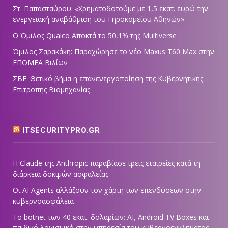
Στ. Παπασταύρου: «Χρηματοδοτούμε με 1,5 εκατ. ευρώ την
ενεργειακή αναβάθμιση του Γηροκομείου Αθηνών»
Ο Όμιλος Qualco Αποκτά το 50,1% της Multiverse
Όμιλος Σαρακάκη: Παραχώρησε το νέο Maxus T60 Max στην
ΕΠΟΜΕΑ Βιλίων
ΣΒΕ: Θετικό βήμα η επανενεργοποίηση της Κυβερνητικής
Επιτροπής Βιομηχανίας
ITSECURITYPRO.GR
Η Claude της Anthropic παραβίασε τρεις εταιρείες κατά τη
διάρκεια δοκιμών ασφαλείας
Οι AI Agents αλλάζουν τον χάρτη των επενδύσεων στην
κυβερνοασφάλεια
Το botnet των 40 εκατ. δολαρίων: AI, Android TV Boxes και
παιδικό λογισμικό στην υπηρεσία του κυβερνοεγκλήματος