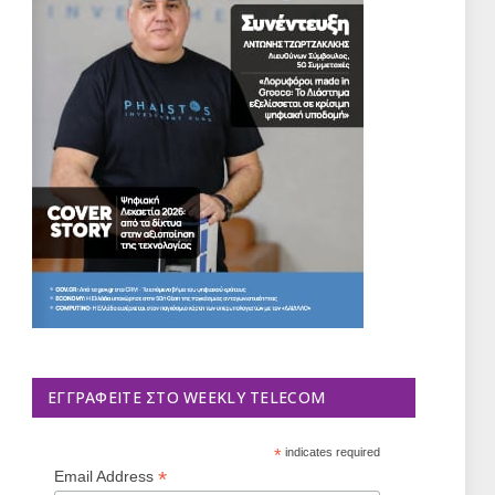
ΕΓΓΡΑΦΕΊΤΕ ΣΤΟ WEEKLY TELECOM
*
indicates required
*
Email Address