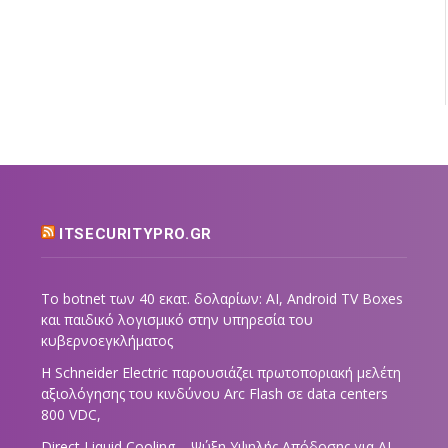
ITSECURITYPRO.GR
Το botnet των 40 εκατ. δολαρίων: AI, Android TV Boxes
και παιδικό λογισμικό στην υπηρεσία του
κυβερνοεγκλήματος
Η Schneider Electric παρουσιάζει πρωτοποριακή μελέτη
αξιολόγησης του κινδύνου Arc Flash σε data centers
800 VDC,
Direct Liquid Cooling – Ψύξη Υψηλής Απόδοσης για AI