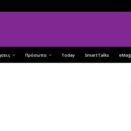
ήσεις
Πρόσωπα
Today
SmartTalks
eMag