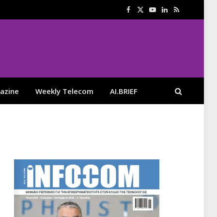
Facebook
X
YouTube
LinkedIn
RSS
(Twitter)
azine
Weekly Telecom
AI.BRIEF