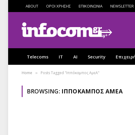
ABOUT
ΟΡΟΙ ΧΡΗΣΗΣ
ΕΠΙΚΟΙΝΩΝΙΑ
NEWSLETTER
Telecoms
IT
AI
Security
Επιχειρ
Home
Posts Tagged "Ιππόκαμπος ΑμεΑ"
»
BROWSING:
ΙΠΠΌΚΑΜΠΟΣ ΑΜΕΑ