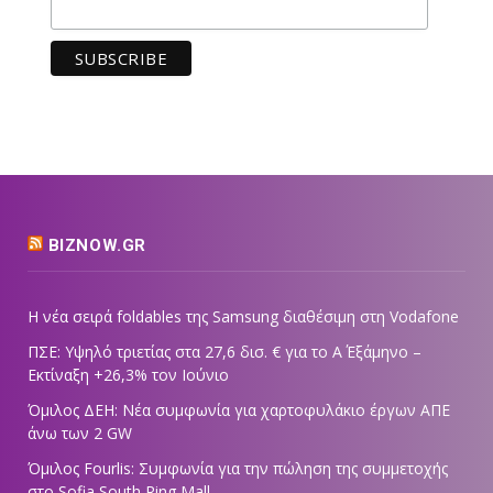
BIZNOW.GR
Η νέα σειρά foldables της Samsung διαθέσιμη στη Vodafone
ΠΣΕ: Υψηλό τριετίας στα 27,6 δισ. € για το Α΄ Εξάμηνο –
Εκτίναξη +26,3% τον Ιούνιο
Όμιλος ΔΕΗ: Νέα συμφωνία για χαρτοφυλάκιο έργων ΑΠΕ
άνω των 2 GW
Όμιλος Fourlis: Συμφωνία για την πώληση της συμμετοχής
στο Sofia South Ring Mall