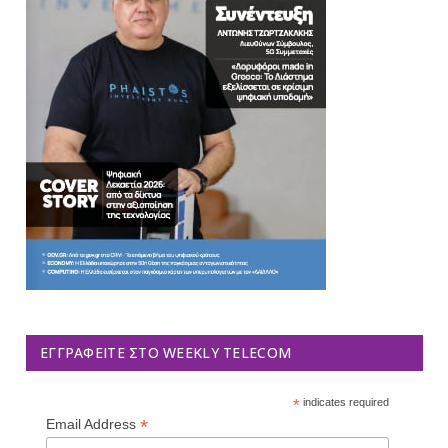
ΕΓΓΡΑΦΕΊΤΕ ΣΤΟ WEEKLY TELECOM
*
indicates required
*
Email Address