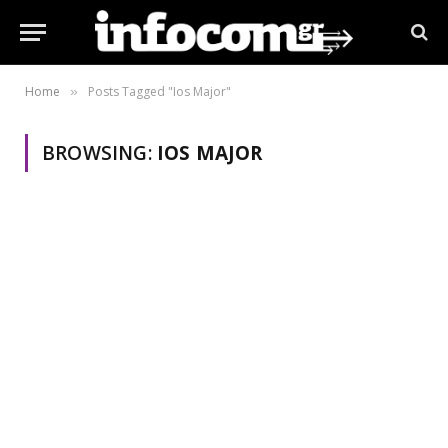
Home
Posts Tagged "Ios Major"
»
BROWSING:
IOS MAJOR