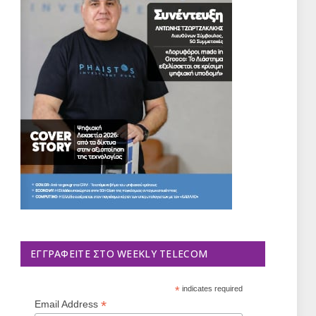
ΕΓΓΡΑΦΕΊΤΕ ΣΤΟ WEEKLY TELECOM
*
indicates required
*
Email Address