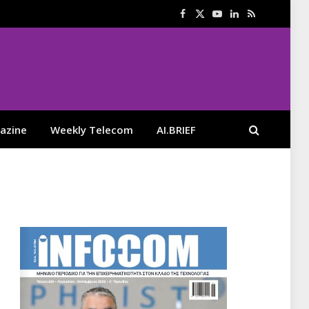
Facebook
X
YouTube
LinkedIn
RSS
(Twitter)
azine
Weekly Telecom
AI.BRIEF