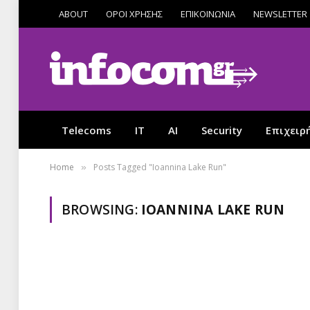
ABOUT
ΟΡΟΙ ΧΡΗΣΗΣ
ΕΠΙΚΟΙΝΩΝΙΑ
NEWSLETTER
Telecoms
IT
AI
Security
Επιχειρ
Home
Posts Tagged "Ioannina Lake Run"
»
BROWSING:
IOANNINA LAKE RUN