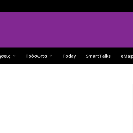
ήσεις
Πρόσωπα
Today
SmartTalks
eMag