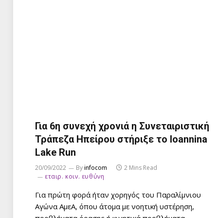
Για 6η συνεχή χρονιά η Συνεταιριστική
Τράπεζα Ηπείρου στήριξε το Ioannina
Lake Run
20/09/2022
By
infocom
2 Mins Read
εταιρ. κοιν. ευθύνη
Για πρώτη φορά ήταν χορηγός του Παραλίμνιου
Αγώνα ΑμεΑ, όπου άτομα με νοητική υστέρηση,
προβλήματα όρασης ή κινητικά προβλήματα