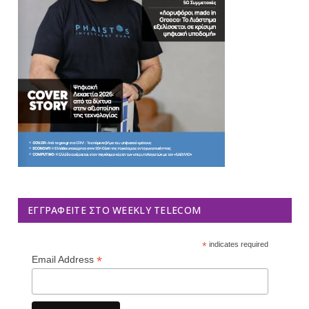
ΕΓΓΡΑΦΕΊΤΕ ΣΤΟ WEEKLY TELECOM
*
indicates required
*
Email Address