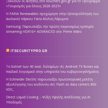
Ξεκινούν οι αιτήσεις στο vouchers.gov.gr για το Πρόγραμμα
«Τουρισμός για όλους 2026-2027»
Η FARIA Renewables προχώρησε στην ηλεκτροδότηση του
αιολικού πάρκου Faria Αίολος Λάρυμνα
Samsung: Παρουσιάζει την πρώτη παγκοσμίως εμπειρία
streaming HDR10+ ADVANCED στο Prime Video
ITSECURITYPRO.GR
Το botnet των 40 εκατ. δολαρίων: AI, Android TV Boxes και
παιδικό λογισμικό στην υπηρεσία του κυβερνοεγκλήματος
Η Schneider Electric παρουσιάζει πρωτοποριακή μελέτη
αξιολόγησης του κινδύνου Arc Flash σε data centers 800
VDC,
Direct Liquid Cooling – Ψύξη Υψηλής Απόδοσης για AI
Υποδομές