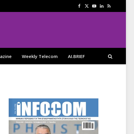
Facebook
X
YouTube
LinkedIn
RSS
(Twitter)
azine
Weekly Telecom
AI.BRIEF