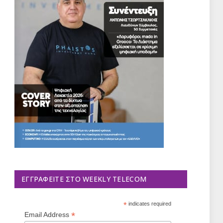
ΕΓΓΡΑΦΕΊΤΕ ΣΤΟ WEEKLY TELECOM
*
indicates required
*
Email Address