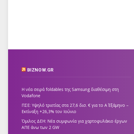
BIZNOW.GR
Η νέα σειρά foldables της Samsung διαθέσιμη στη
Vodafone
ΠΣΕ: Υψηλό τριετίας στα 27,6 δισ. € για το Α΄ Εξάμηνο –
Εκτίναξη +26,3% τον Ιούνιο
Όμιλος ΔΕΗ: Νέα συμφωνία για χαρτοφυλάκιο έργων
ΑΠΕ άνω των 2 GW