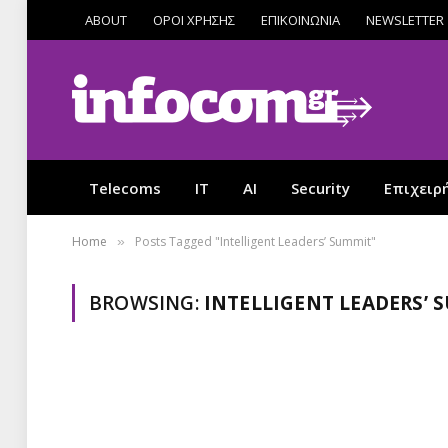
ABOUT
ΟΡΟΙ ΧΡΗΣΗΣ
ΕΠΙΚΟΙΝΩΝΙΑ
NEWSLETTER
Telecoms
IT
AI
Security
Επιχειρ
Home
Posts Tagged "Intelligent Leaders’ Summit"
»
BROWSING:
INTELLIGENT LEADERS’ 