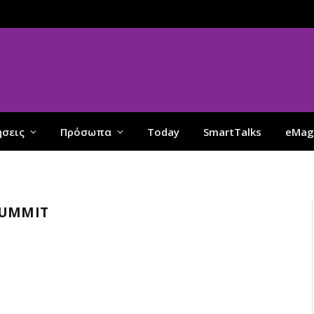
ήσεις
Πρόσωπα
Today
SmartTalks
eMag
SUMMIT