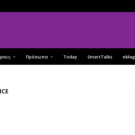
ήσεις
Πρόσωπα
Today
SmartTalks
eMag
NCE