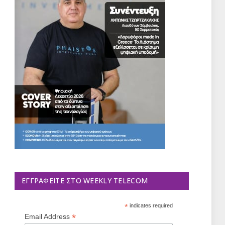
ΕΓΓΡΑΦΕΊΤΕ ΣΤΟ WEEKLY TELECOM
*
indicates required
*
Email Address