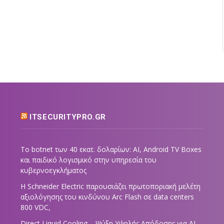
ITSECURITYPRO.GR
Το botnet των 40 εκατ. δολαρίων: AI, Android TV Boxes
και παιδικό λογισμικό στην υπηρεσία του
κυβερνοεγκλήματος
Η Schneider Electric παρουσιάζει πρωτοποριακή μελέτη
αξιολόγησης του κινδύνου Arc Flash σε data centers
800 VDC,
Direct Liquid Cooling – Ψύξη Υψηλής Απόδοσης για AI