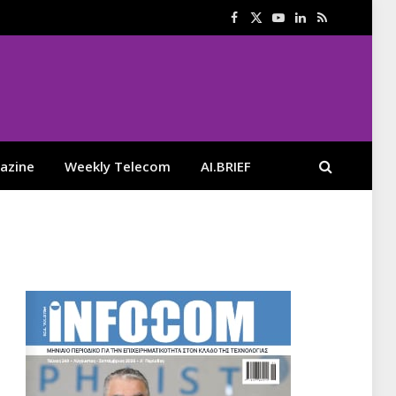
Facebook
X
YouTube
LinkedIn
RSS
(Twitter)
azine
Weekly Telecom
AI.BRIEF