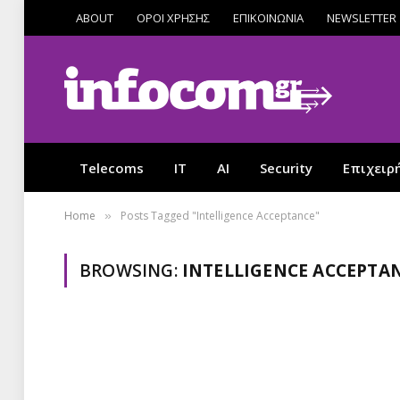
ABOUT
ΟΡΟΙ ΧΡΗΣΗΣ
ΕΠΙΚΟΙΝΩΝΙΑ
NEWSLETTER
Telecoms
IT
AI
Security
Επιχειρ
Home
Posts Tagged "Intelligence Acceptance"
»
BROWSING:
INTELLIGENCE ACCEPTA