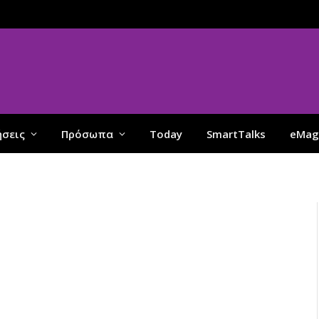
ήσεις
Πρόσωπα
Today
SmartTalks
eMag