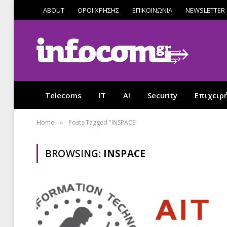
ABOUT
ΟΡΟΙ ΧΡΗΣΗΣ
ΕΠΙΚΟΙΝΩΝΙΑ
NEWSLETTER
Telecoms
IT
AI
Security
Επιχειρ
Home
Posts Tagged "INSPACE"
»
BROWSING:
INSPACE