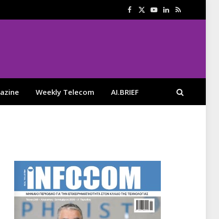
Facebook
X
YouTube
LinkedIn
RSS
(Twitter)
azine
Weekly Telecom
AI.BRIEF