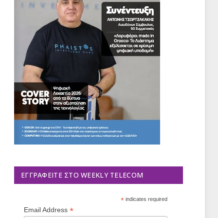
ΕΓΓΡΑΦΕΊΤΕ ΣΤΟ WEEKLY TELECOM
*
indicates required
*
Email Address